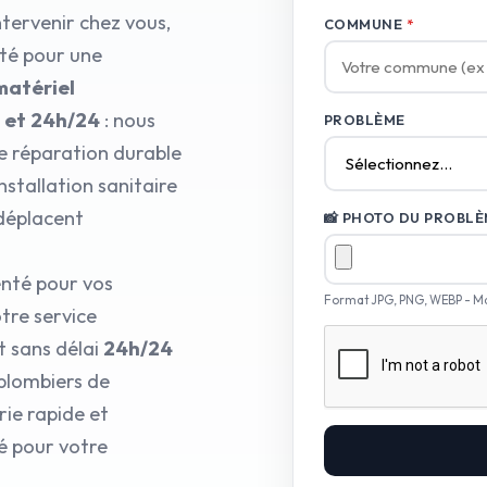
ntervenir chez vous,
COMMUNE
*
pté pour une
matériel
7 et 24h/24
: nous
PROBLÈME
e réparation durable
installation sanitaire
 déplacent
📸 PHOTO DU PROBLÈM
enté pour vos
Format JPG, PNG, WEBP - M
tre service
t sans délai
24h/24
 plombiers de
ie rapide et
é pour votre