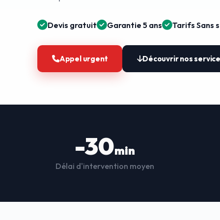
Devis gratuit
Garantie 5 ans
Tarifs Sans 
Appel urgent
Découvrir nos servic
-30
min
Délai d'intervention moyen