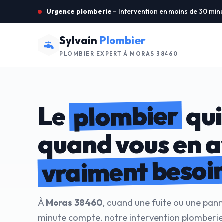
Urgence plomberie
– Intervention en moins de 30 min
Sylvain
Plombier
PLOMBIER EXPERT À
MORAS 38460
plombier
Le
qui
quand vous en 
vraiment besoi
À
Moras 38460
, quand une fuite ou une pan
minute compte. notre intervention plomberi