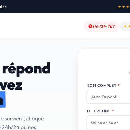
utes
★★★★★
24h/24 · 7j/7
★
 répond
avez
NOM COMPLET
*
n
TÉLÉPHONE
*
ne survient, chaque
e 24h/24 ou nos