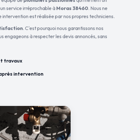
ne équipe de
plombiers passionnés
qui mettent un
 un service irréprochable à
Moras 38460
. Nous ne
 intervention est réalisée par nos propres techniciens.
tisfaction
. C'est pourquoi nous garantissons nos
ous engageons à respecter les devis annoncés, sans
t travaux
après intervention