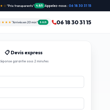
Appelez-nous :
06 18 30 31 15
"Intervention dimanche"
5.0/5
06 18 30 31 15
★★★★
"Arrivés en 20 min"
5.0/5
📋 Devis express
Réponse garantie sous 2 minutes