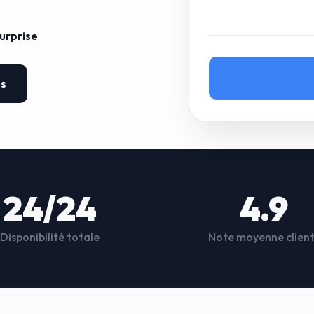
surprise
es
24/24
4.9
Disponibilité totale
Note moyenne clien