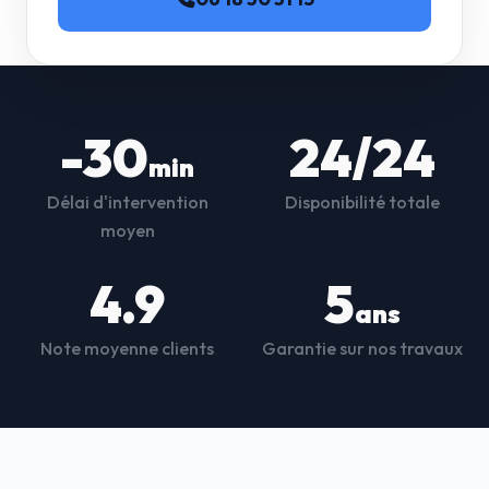
-30
24/24
min
Délai d'intervention
Disponibilité totale
moyen
4.9
5
ans
Note moyenne clients
Garantie sur nos travaux