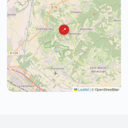
📍
Leaflet
|
© OpenStreetMap