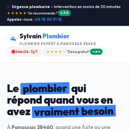
Urgence plomberie
– Intervention en moins de 30 minutes
★★★★★
"Service ultra rapide !"
5.0/5
Appelez-nous :
06 18 30 31 15
Sylvain
Plombier
PLOMBIER EXPERT À
PANOSSAS 38460
24h/24 · 7j/7
★★★★☆
"Devis gratuit"
4.8/5
plombier
Le
qui
répond quand vous en
vraiment besoin
avez
À
Panossas 38460
, quand une fuite ou une