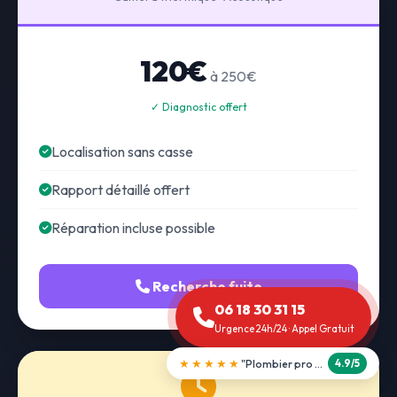
120€
à 250€
✓ Diagnostic offert
Localisation sans casse
Rapport détaillé offert
Réparation incluse possible
Recherche fuite
06 18 30 31 15
Urgence 24h/24 · Appel Gratuit
★★★★★
"Débouchage WC en 30 min"
5.0/5