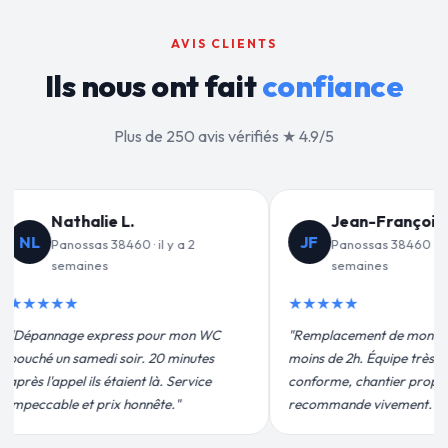
AVIS CLIENTS
Ils nous ont fait
confiance
Plus de 250 avis vérifiés ★ 4.9/5
an-François C.
Valérie D.
VD
ssas 38460 · il y a 3
Panossas 38460 · il y a 1 mois
aines
★★★★★
★
"Un grand merci à Sylvain Plombier
ment de mon chauffe-eau en
pour leur intervention rapide et
. Équipe très pro, devis
efficace. Fuite réparée en 30 min, prix
chantier propre. Je
plus qu'honnête !"
e vivement."