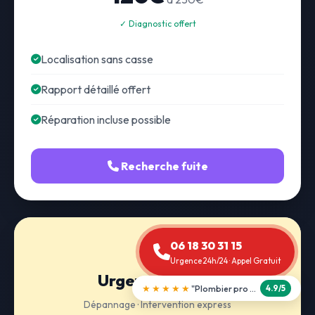
✓ Diagnostic offert
Localisation sans casse
Rapport détaillé offert
Réparation incluse possible
Recherche fuite
06 18 30 31 15
Urgence 24h/24 · Appel Gratuit
Urgence 24h/24
★★★★★
"Débouchage WC en 30 min"
5.0/5
Dépannage · Intervention express