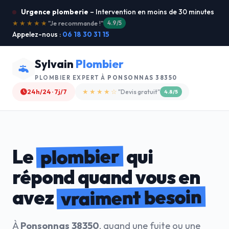
Urgence plomberie
– Intervention en moins de 30 minutes
★★★★★
"Service ultra rapide !"
5.0/5
Appelez-nous :
06 18 30 31 15
Sylvain
Plombier
PLOMBIER EXPERT À
PONSONNAS 38350
24h/24 · 7j/7
★★★★☆
"Devis gratuit"
4.8/5
plombier
Le
qui
répond quand vous en
vraiment besoin
avez
À
Ponsonnas 38350
, quand une fuite ou une