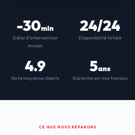
-30
24/24
min
Délai d'intervention
Disponibilité totale
moyen
4.9
5
ans
Note moyenne clients
Garantie sur nos travaux
CE QUE NOUS RÉPARONS