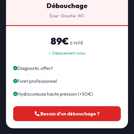
Débouchage
Évier · Douche · WC
89€
à 149€
✓ Déplacement inclus
Diagnostic offert
Furet professionnel
Hydrocureuse haute pression (+50€)
Besoin d'un débouchage ?