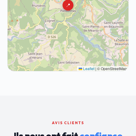
📍
Leaflet
|
© OpenStreetMap
AVIS CLIENTS
Ils nous ont fait
confiance