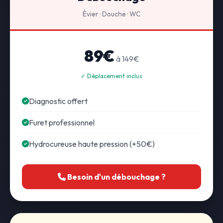
Évier · Douche · WC
89€
à 149€
✓ Déplacement inclus
Diagnostic offert
Furet professionnel
Hydrocureuse haute pression (+50€)
Besoin d'un débouchage ?