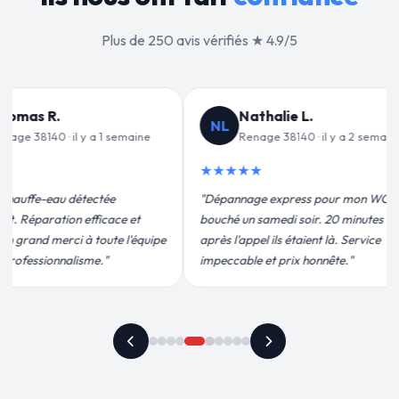
Plus de 250 avis vérifiés ★ 4.9/5
alie L.
Jean-François C.
JF
e 38140 · il y a 2 semaines
Renage 38140 · il y a 3 semaines
★★★★★
 express pour mon WC
"Remplacement de mon chauffe-eau en
medi soir. 20 minutes
moins de 2h. Équipe très pro, devis
ils étaient là. Service
conforme, chantier propre. Je
t prix honnête."
recommande vivement."