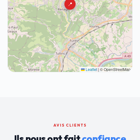
📍
Leaflet
|
© OpenStreetMap
AVIS CLIENTS
Ils nous ont fait
confiance