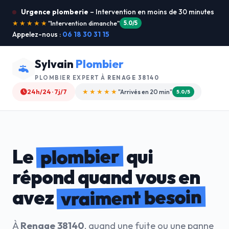
Urgence plomberie
– Intervention en moins de 30 minutes
★★★★★
"Je recommande !"
4.9/5
Appelez-nous :
06 18 30 31 15
Sylvain
Plombier
PLOMBIER EXPERT À
RENAGE 38140
24h/24 · 7j/7
★★★★☆
"Devis gratuit"
4.8/5
plombier
Le
qui
répond quand vous en
vraiment besoin
avez
À
Renage 38140
, quand une fuite ou une panne