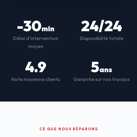
-30
24/24
min
Délai d'intervention
Disponibilité totale
moyen
4.9
5
ans
Note moyenne clients
Garantie sur nos travaux
CE QUE NOUS RÉPARONS