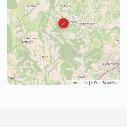
📍
Leaflet
|
© OpenStreetMap