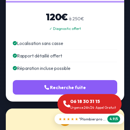
120€
à 250€
✓ Diagnostic offert
Localisation sans casse
Rapport détaillé offert
Réparation incluse possible
Recherche fuite
06 18 30 31 15
Urgence 24h/24 · Appel Gratuit
★★★★★
"Débouchage WC en 30 min"
5.0/5