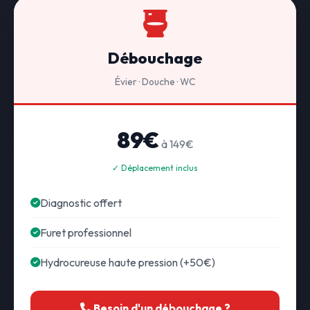
Débouchage
Évier · Douche · WC
89€
à 149€
✓ Déplacement inclus
Diagnostic offert
Furet professionnel
Hydrocureuse haute pression (+50€)
Besoin d'un débouchage ?