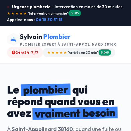
Urgence plomberie
– Intervention en moins de 30 minutes
★★★★★
"Je recommande !"
4.9/5
Appelez-nous :
06 18 30 31 15
Sylvain
Plombier
PLOMBIER EXPERT À
SAINT-APPOLINARD 38160
24h/24 · 7j/7
★★★★☆
"Devis gratuit"
4.8/5
plombier
Le
qui
répond quand vous en
vraiment besoin
avez
À
Saint-Appolinard 38160
, quand une fuite ou