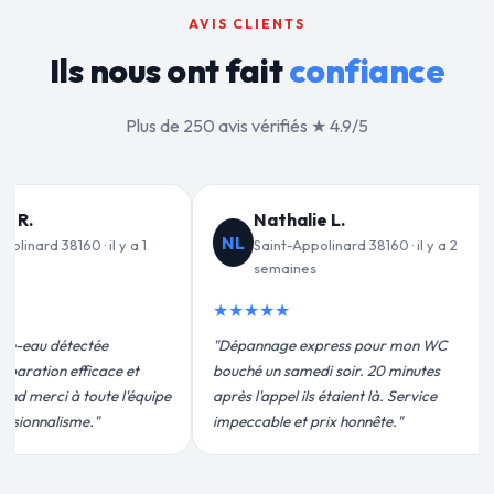
AVIS CLIENTS
Ils nous ont fait
confiance
Plus de 250 avis vérifiés ★ 4.9/5
Jean-François C.
JF
d 38160 · il y a 2
Saint-Appolinard 38160 · il y a 3
semaines
★★★★★
s pour mon WC
"Remplacement de mon chauffe-eau en
"
ir. 20 minutes
moins de 2h. Équipe très pro, devis
p
ent là. Service
conforme, chantier propre. Je
e
honnête."
recommande vivement."
p