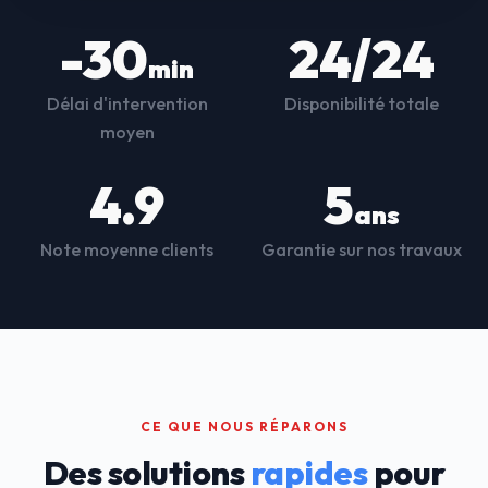
-30
24/24
min
Délai d'intervention
Disponibilité totale
moyen
4.9
5
ans
Note moyenne clients
Garantie sur nos travaux
CE QUE NOUS RÉPARONS
Des solutions
rapides
pour