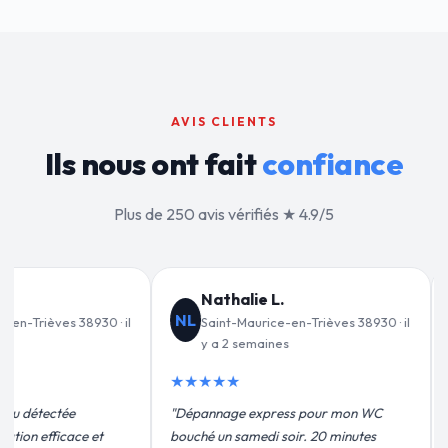
AVIS CLIENTS
Ils nous ont fait
confiance
Plus de 250 avis vérifiés ★ 4.9/5
e L.
Jean-François C.
JF
rice-en-Trièves 38930 · il
Saint-Maurice-en-Trièves 38930 · il
aines
y a 3 semaines
★★★★★
xpress pour mon WC
"Remplacement de mon chauffe-eau en
di soir. 20 minutes
moins de 2h. Équipe très pro, devis