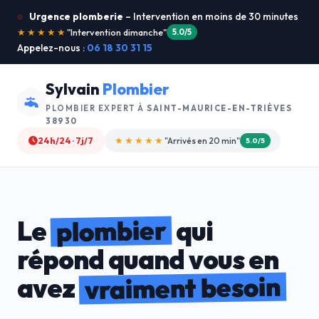
Urgence plomberie
– Intervention en moins de 30 minutes
★★★★★
"Je recommande !"
4.9/5
Appelez-nous :
06 18 30 31 15
Sylvain
Plombier
PLOMBIER EXPERT À
SAINT-MAURICE-EN-TRIÈVES
38930
24h/24 · 7j/7
★★★★☆
"Devis gratuit"
4.8/5
plombier
Le
qui
répond quand vous en
vraiment besoin
avez