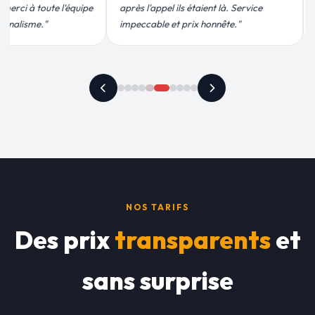
s étaient là. Service
conforme, chantier propre. Je
prix honnête."
recommande vivement."
NOS TARIFS
Des prix
transparents
et
sans surprise