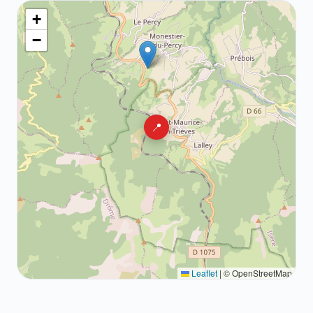
+
−
📍
Leaflet
|
© OpenStreetMap