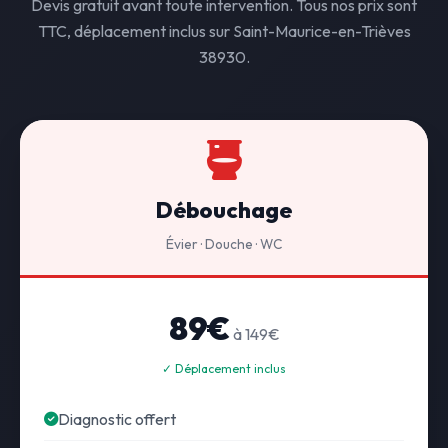
Devis gratuit avant toute intervention. Tous nos prix sont
TTC, déplacement inclus sur Saint-Maurice-en-Trièves
38930.
Débouchage
Évier · Douche · WC
89€
à 149€
✓ Déplacement inclus
Diagnostic offert