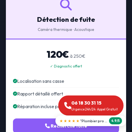
Détection de fuite
Caméra thermique · Acoustique
120€
à 250€
✓ Diagnostic offert
Localisation sans casse
Rapport détaillé offert
06 18 30 31 15
Réparation incluse possible
Urgence 24h/24 · Appel Gratuit
★★★★★
"Débouchage WC en 30 min"
5.0/5
Recherche fuite