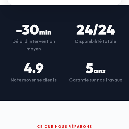
-30
24/24
min
Délai d'intervention
Disponibilité totale
moyen
4.9
5
ans
Note moyenne clients
Garantie sur nos travaux
CE QUE NOUS RÉPARONS