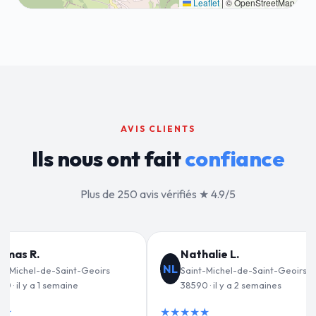
Leaflet
|
© OpenStreetMap
AVIS CLIENTS
Ils nous ont fait
confiance
Plus de 250 avis vérifiés ★ 4.9/5
ie L.
Jean-François C.
JF
ichel-de-Saint-Geoirs
Saint-Michel-de-Saint-Geoirs
il y a 2 semaines
38590 · il y a 3 semaines
★★★★★