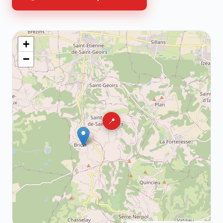
+
−
📍