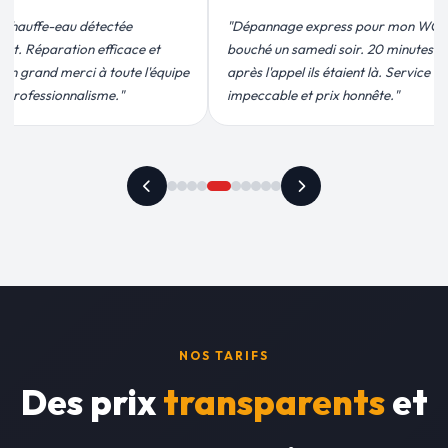
 express pour mon WC
"Remplacement de mon chauffe-eau en
medi soir. 20 minutes
moins de 2h. Équipe très pro, devis
ils étaient là. Service
conforme, chantier propre. Je
t prix honnête."
recommande vivement."
NOS TARIFS
Des prix
transparents
et