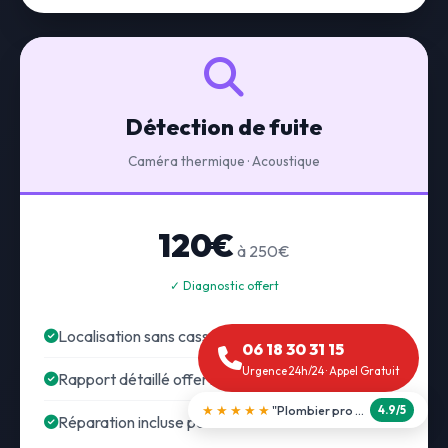
Détection de fuite
Caméra thermique · Acoustique
120€
à 250€
✓ Diagnostic offert
Localisation sans casse
06 18 30 31 15
Urgence 24h/24 · Appel Gratuit
Rapport détaillé offert
★★★★★
"Débouchage WC en 30 min"
5.0/5
Réparation incluse possible