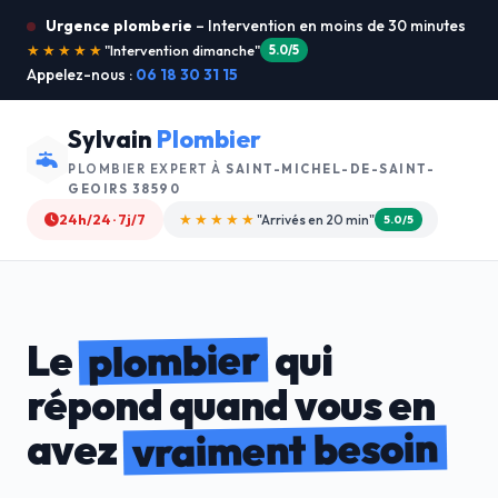
Urgence plomberie
– Intervention en moins de 30 minutes
★★★★★
"Je recommande !"
4.9/5
Appelez-nous :
06 18 30 31 15
Sylvain
Plombier
PLOMBIER EXPERT À
SAINT-MICHEL-DE-SAINT-
GEOIRS 38590
24h/24 · 7j/7
★★★★☆
"Devis gratuit"
4.8/5
plombier
Le
qui
répond quand vous en
vraiment besoin
avez