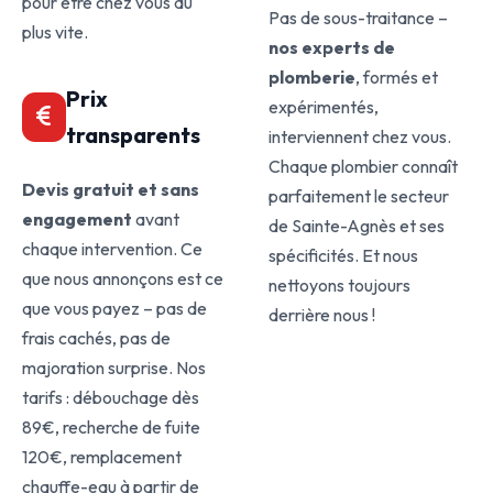
pour être chez vous au
Pas de sous-traitance –
plus vite.
nos experts de
plomberie
, formés et
Prix
expérimentés,
transparents
interviennent chez vous.
Chaque plombier connaît
Devis gratuit et sans
parfaitement le secteur
engagement
avant
de Sainte-Agnès et ses
chaque intervention. Ce
spécificités. Et nous
que nous annonçons est ce
nettoyons toujours
que vous payez – pas de
derrière nous !
frais cachés, pas de
majoration surprise. Nos
tarifs : débouchage dès
89€, recherche de fuite
120€, remplacement
chauffe-eau à partir de