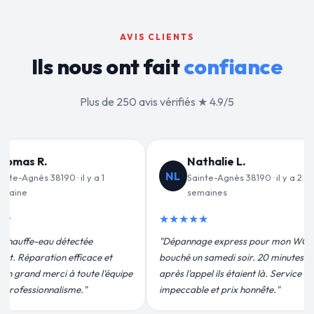
AVIS CLIENTS
Ils nous ont fait
confiance
Plus de 250 avis vérifiés ★ 4.9/5
alie L.
Jean-François C.
JF
-Agnès 38190 · il y a 2
Sainte-Agnès 38190 · il y a 3
nes
semaines
★★★★★
 express pour mon WC
"Remplacement de mon chauffe-eau en
medi soir. 20 minutes
moins de 2h. Équipe très pro, devis
ils étaient là. Service
conforme, chantier propre. Je
t prix honnête."
recommande vivement."