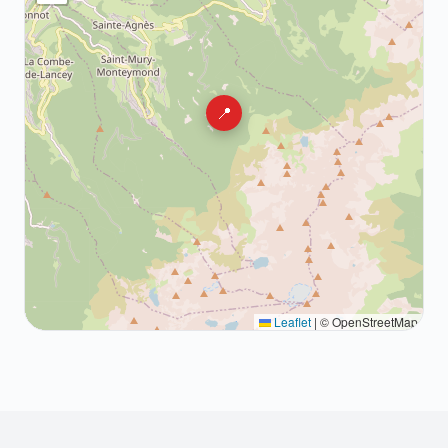
📍
Leaflet
|
© OpenStreetMap