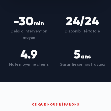
-30
24/24
min
Délai d'intervention
Disponibilité totale
moyen
4.9
5
ans
Note moyenne clients
Garantie sur nos travaux
CE QUE NOUS RÉPARONS