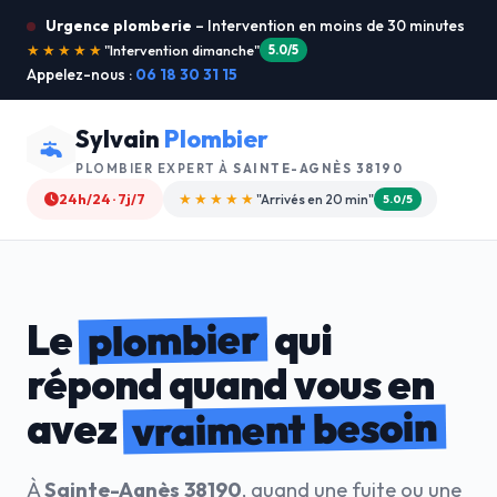
Urgence plomberie
– Intervention en moins de 30 minutes
★★★★★
"Je recommande !"
4.9/5
Appelez-nous :
06 18 30 31 15
Sylvain
Plombier
PLOMBIER EXPERT À
SAINTE-AGNÈS 38190
24h/24 · 7j/7
★★★★☆
"Devis gratuit"
4.8/5
plombier
Le
qui
répond quand vous en
vraiment besoin
avez
À
Sainte-Agnès 38190
, quand une fuite ou une