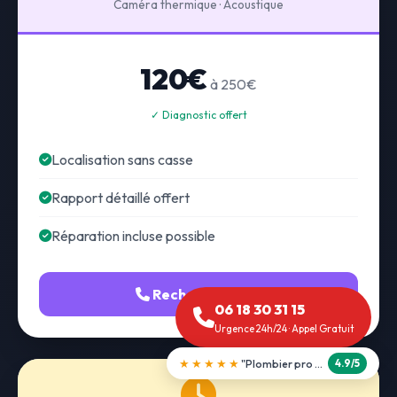
Caméra thermique · Acoustique
120€
à 250€
✓ Diagnostic offert
Localisation sans casse
Rapport détaillé offert
Réparation incluse possible
Recherche fuite
06 18 30 31 15
Urgence 24h/24 · Appel Gratuit
★★★★★
"Débouchage WC en 30 min"
5.0/5