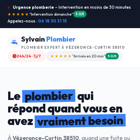
Urgence plomberie
– Intervention en moins de 30 minutes
★★★★★
"Je recommande !"
4.9/5
Appelez-nous :
06 18 30 31 15
Sylvain
Plombier
PLOMBIER EXPERT À
VÉZERONCE-CURTIN 38510
24h/24 · 7j/7
★★★★☆
"Devis gratuit"
4.8/5
plombier
Le
qui
répond quand vous en
vraiment besoin
avez
À
Vézeronce-Curtin 38510
, quand une fuite ou