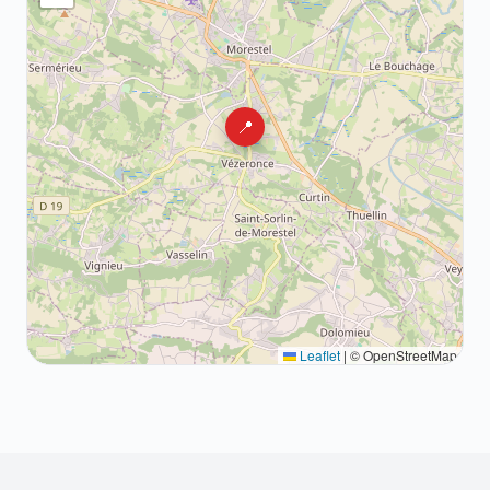
📍
Leaflet
|
© OpenStreetMap