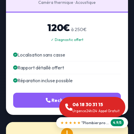
Caméra thermique · Acoustique
120€
à 250€
✓ Diagnostic offert
Localisation sans casse
Rapport détaillé offert
Réparation incluse possible
Recherche fuite
06 18 30 31 15
Urgence 24h/24 · Appel Gratuit
★★★★★
"Débouchage WC en 30 min"
5.0/5