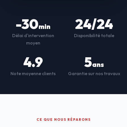
-30
24/24
min
Délai d'intervention
Disponibilité totale
moyen
4.9
5
ans
Note moyenne clients
Garantie sur nos travaux
CE QUE NOUS RÉPARONS