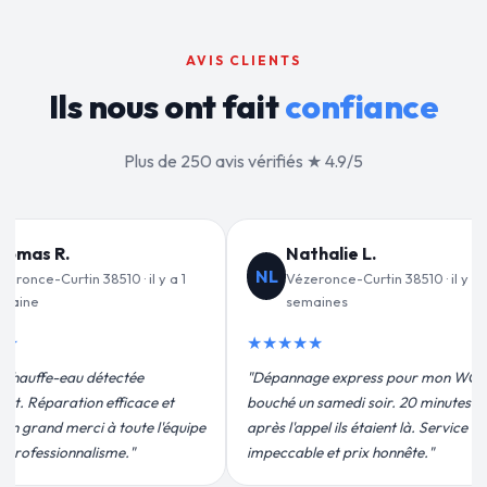
AVIS CLIENTS
Ils nous ont fait
confiance
Plus de 250 avis vérifiés ★ 4.9/5
lie L.
Jean-François C.
JF
ce-Curtin 38510 · il y a 2
Vézeronce-Curtin 38510 · il y a 3
nes
semaines
★★★★★
 express pour mon WC
"Remplacement de mon chauffe-eau en
medi soir. 20 minutes
moins de 2h. Équipe très pro, devis
ils étaient là. Service
conforme, chantier propre. Je
t prix honnête."
recommande vivement."