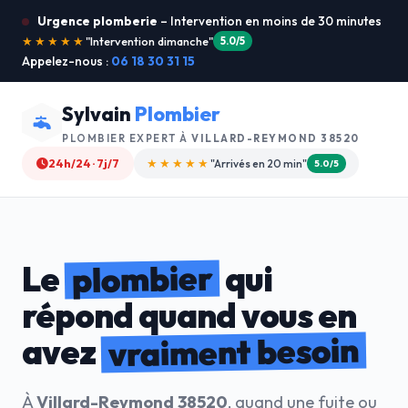
Urgence plomberie
– Intervention en moins de 30 minutes
★★★★★
"Je recommande !"
4.9/5
Appelez-nous :
06 18 30 31 15
Sylvain
Plombier
PLOMBIER EXPERT À
VILLARD-REYMOND 38520
24h/24 · 7j/7
★★★★☆
"Devis gratuit"
4.8/5
plombier
Le
qui
répond quand vous en
vraiment besoin
avez
À
Villard-Reymond 38520
, quand une fuite ou