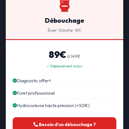
Débouchage
Évier · Douche · WC
89€
à 149€
✓ Déplacement inclus
Diagnostic offert
Furet professionnel
Hydrocureuse haute pression (+50€)
Besoin d'un débouchage ?