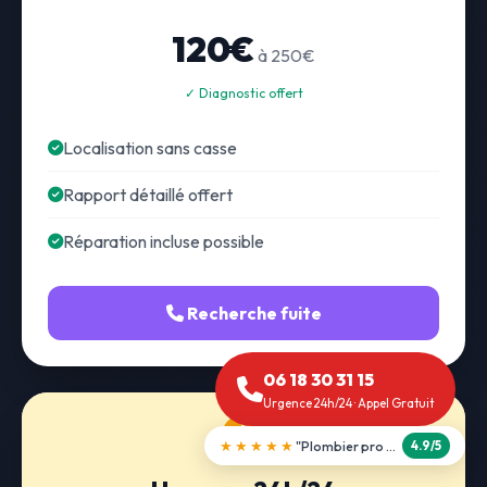
120€
à 250€
✓ Diagnostic offert
Localisation sans casse
Rapport détaillé offert
Réparation incluse possible
Recherche fuite
06 18 30 31 15
Urgence 24h/24 · Appel Gratuit
★★★★★
"Débouchage WC en 30 min"
5.0/5