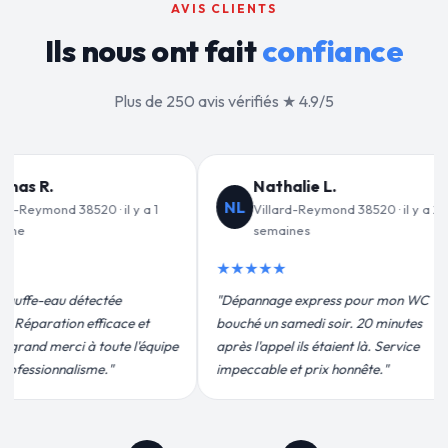
AVIS CLIENTS
Ils nous ont fait
confiance
Plus de 250 avis vérifiés ★ 4.9/5
Jean-François C.
V
JF
VD
 · il y a 2
Villard-Reymond 38520 · il y a 3
V
semaines
m
★★★★★
★★★
r mon WC
"Remplacement de mon chauffe-eau en
"Un gra
 minutes
moins de 2h. Équipe très pro, devis
pour leu
 Service
conforme, chantier propre. Je
efficace
."
recommande vivement."
plus qu'