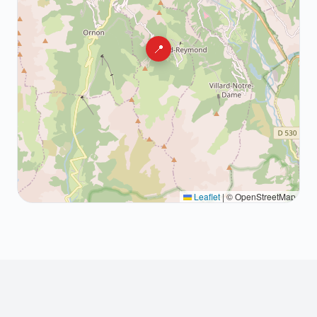
📍
Leaflet
|
© OpenStreetMap