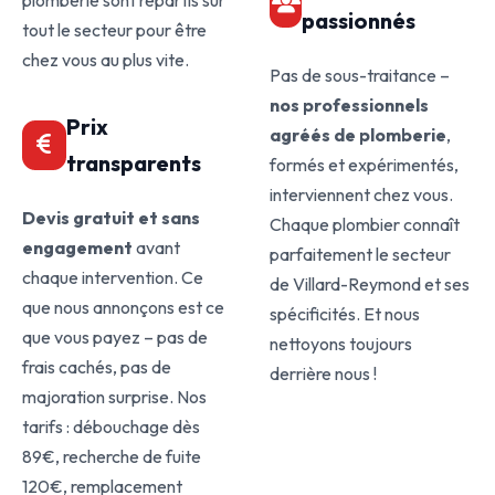
plomberie sont répartis sur
passionnés
tout le secteur pour être
chez vous au plus vite.
Pas de sous-traitance –
nos professionnels
Prix
agréés de plomberie
,
transparents
formés et expérimentés,
interviennent chez vous.
Devis gratuit et sans
Chaque plombier connaît
engagement
avant
parfaitement le secteur
chaque intervention. Ce
de Villard-Reymond et ses
que nous annonçons est ce
spécificités. Et nous
que vous payez – pas de
nettoyons toujours
frais cachés, pas de
derrière nous !
majoration surprise. Nos
tarifs : débouchage dès
89€, recherche de fuite
120€, remplacement