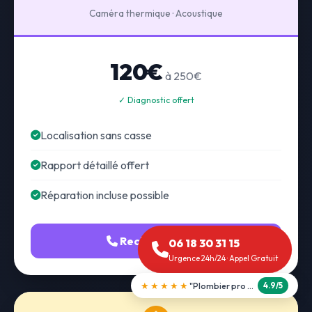
Caméra thermique · Acoustique
120€
à 250€
✓ Diagnostic offert
Localisation sans casse
Rapport détaillé offert
Réparation incluse possible
Recherche fuite
06 18 30 31 15
Urgence 24h/24 · Appel Gratuit
★★★★★
"Débouchage WC en 30 min"
5.0/5