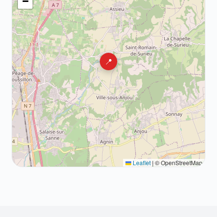
−
📍
Leaflet
|
© OpenStreetMap