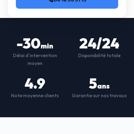
-30
24/24
min
Délai d'intervention
Disponibilité totale
moyen
4.9
5
ans
Note moyenne clients
Garantie sur nos travaux