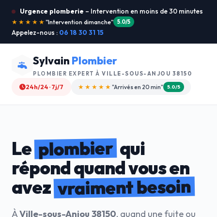
Urgence plomberie
– Intervention en moins de 30 minutes
★★★★★
"Je recommande !"
4.9/5
Appelez-nous :
06 18 30 31 15
Sylvain
Plombier
PLOMBIER EXPERT À
VILLE-SOUS-ANJOU 38150
24h/24 · 7j/7
★★★★☆
"Devis gratuit"
4.8/5
plombier
Le
qui
répond quand vous en
vraiment besoin
avez
À
Ville-sous-Anjou 38150
, quand une fuite ou