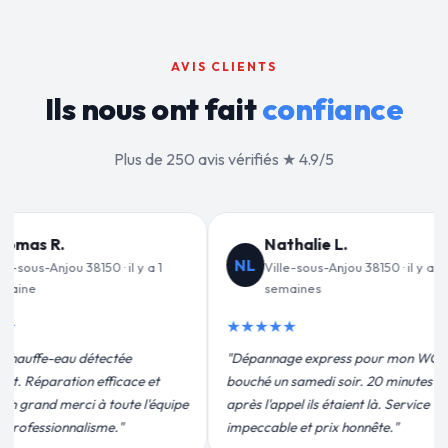
AVIS CLIENTS
Ils nous ont fait
confiance
Plus de 250 avis vérifiés ★ 4.9/5
e L.
Jean-François C.
JF
-Anjou 38150 · il y a 2
Ville-sous-Anjou 38150 · il y a 3
s
semaines
★★★★★
press pour mon WC
"Remplacement de mon chauffe-eau en
i soir. 20 minutes
moins de 2h. Équipe très pro, devis
 étaient là. Service
conforme, chantier propre. Je
rix honnête."
recommande vivement."