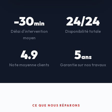
-30
24/24
min
Délai d'intervention
Disponibilité totale
moyen
4.9
5
ans
Note moyenne clients
Garantie sur nos travaux
CE QUE NOUS RÉPARONS