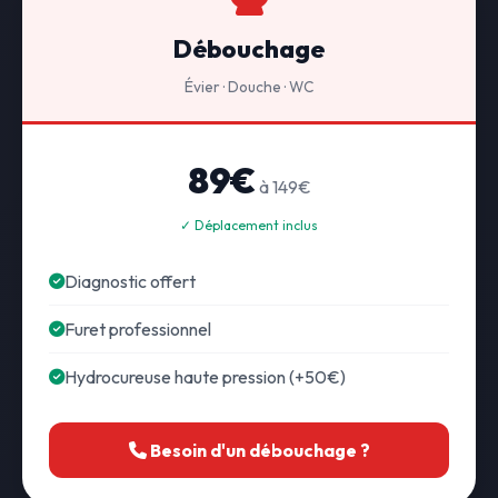
Débouchage
Évier · Douche · WC
89€
à 149€
✓ Déplacement inclus
Diagnostic offert
Furet professionnel
Hydrocureuse haute pression (+50€)
Besoin d'un débouchage ?