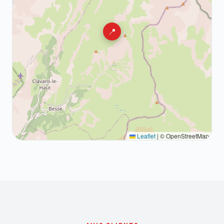
📍
Leaflet
|
© OpenStreetMap