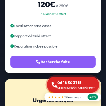
120€
à 250€
✓ Diagnostic offert
Localisation sans casse
Rapport détaillé offert
Réparation incluse possible
Recherche fuite
06 18 30 31 15
Urgence 24h/24 · Appel Gratuit
★★★★★
"Débouchage WC en 30 min"
5.0/5
Urgence 24h/24