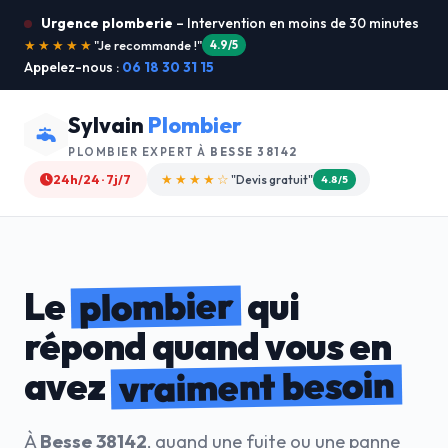
Urgence plomberie
– Intervention en moins de 30 minutes
★★★★★
"Service ultra rapide !"
5.0/5
Appelez-nous :
06 18 30 31 15
Sylvain
Plombier
PLOMBIER EXPERT À
BESSE 38142
24h/24 · 7j/7
★★★★☆
"Devis gratuit"
4.8/5
plombier
Le
qui
répond quand vous en
vraiment besoin
avez
À
Besse 38142
, quand une fuite ou une panne