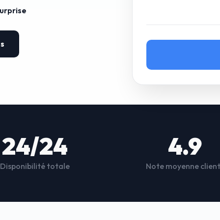
surprise
es
24/24
4.9
Disponibilité totale
Note moyenne clien