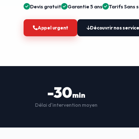
Devis gratuit
Garantie 5 ans
Tarifs Sans 
Appel urgent
Découvrir nos servic
-30
min
Délai d'intervention moyen