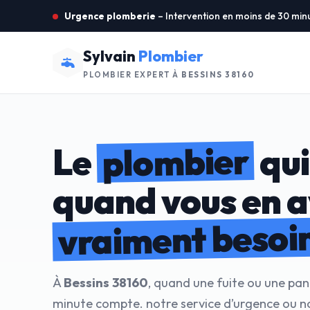
Urgence plomberie
– Intervention en moins de 30 min
Sylvain
Plombier
PLOMBIER EXPERT À
BESSINS 38160
plombier
Le
qui
quand vous en 
vraiment besoi
À
Bessins 38160
, quand une fuite ou une pan
minute compte. notre service d’urgence ou n