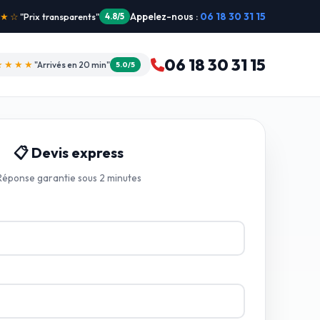
Appelez-nous :
06 18 30 31 15
"Intervention dimanche"
5.0/5
06 18 30 31 15
★★★★
"Arrivés en 20 min"
5.0/5
📋 Devis express
Réponse garantie sous 2 minutes