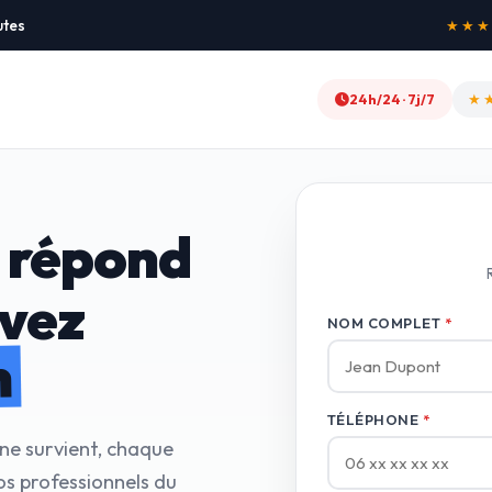
utes
★★★★★
24h/24 · 7j/7
★
 répond
avez
NOM COMPLET
*
n
TÉLÉPHONE
*
ne survient, chaque
os professionnels du