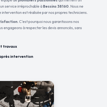
ne équipe de
plombiers passionnés
qui mettent un
 un service irréprochable à
Bessins 38160
. Nous ne
 intervention est réalisée par nos propres techniciens.
tisfaction
. C'est pourquoi nous garantissons nos
ous engageons à respecter les devis annoncés, sans
t travaux
après intervention