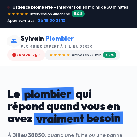
Urgence plomberie
– Intervention en moins de 30 minutes
★★★★★
"Je recommande !"
4.9/5
Appelez-nous :
06 18 30 31 15
Sylvain
Plombier
PLOMBIER EXPERT À
BILIEU 38850
24h/24 · 7j/7
★★★★☆
"Devis gratuit"
4.8/5
plombier
Le
qui
répond quand vous en
vraiment besoin
avez
À
Bilieu 38850
, quand une fuite ou une panne