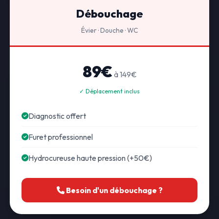
Débouchage
Évier · Douche · WC
89€
à 149€
✓ Déplacement inclus
Diagnostic offert
Furet professionnel
Hydrocureuse haute pression (+50€)
Besoin d'un débouchage ?