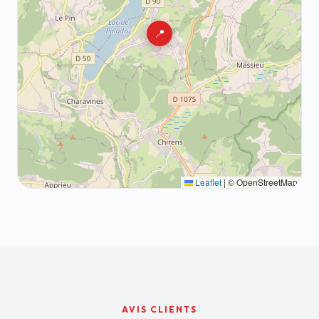
📍
Leaflet
|
© OpenStreetMap
AVIS CLIENTS