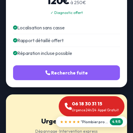
120€
à 250€
✓ Diagnostic offert
Localisation sans casse
Rapport détaillé offert
Réparation incluse possible
Recherche fuite
06 18 30 31 15
Urgence 24h/24 · Appel Gratuit
Urgence 24h/24
★★★★★
"Débouchage WC en 30 min"
5.0/5
Dépannage · Intervention express