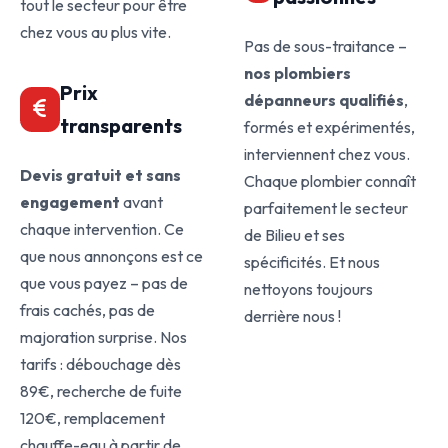
tout le secteur pour être
chez vous au plus vite.
Pas de sous-traitance –
nos plombiers
Prix
dépanneurs qualifiés
,
transparents
formés et expérimentés,
interviennent chez vous.
Devis gratuit et sans
Chaque plombier connaît
engagement
avant
parfaitement le secteur
chaque intervention. Ce
de Bilieu et ses
que nous annonçons est ce
spécificités. Et nous
que vous payez – pas de
nettoyons toujours
frais cachés, pas de
derrière nous !
majoration surprise. Nos
tarifs : débouchage dès
89€, recherche de fuite
120€, remplacement
chauffe-eau à partir de