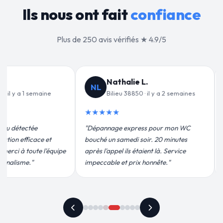
Ils nous ont fait
confiance
Plus de 250 avis vérifiés ★ 4.9/5
Jean-François C.
JF
VD
y a 2 semaines
Bilieu 38850 · il y a 3 semaines
★★★★★
★★
our mon WC
"Remplacement de mon chauffe-eau en
"Un g
20 minutes
moins de 2h. Équipe très pro, devis
pour l
là. Service
conforme, chantier propre. Je
effica
te."
recommande vivement."
plus q