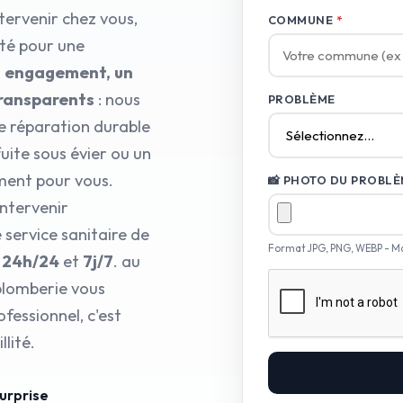
tervenir chez vous,
COMMUNE
*
pté pour une
ns engagement, un
transparents
: nous
PROBLÈME
e réparation durable
fuite sous évier ou un
ment pour vous.
📸 PHOTO DU PROBLÈM
intervenir
 service sanitaire de
Format JPG, PNG, WEBP - M
i
24h/24
et
7j/7
. au
 plomberie vous
fessionnel, c'est
lité.
surprise