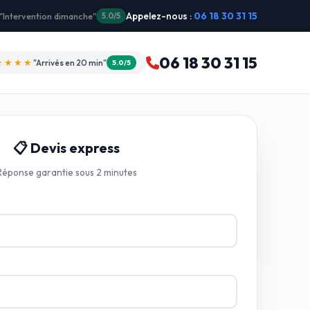
Appelez-nous :
06 18 30 31 15
★★★
"Je recommande !"
4.9/5
06 18 30 31 15
★★★★☆
"Devis gratuit"
4.8/5
📋 Devis express
Réponse garantie sous 2 minutes