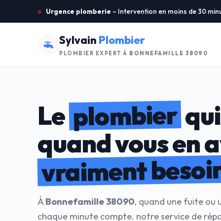
Urgence plomberie
– Intervention en moins de 30 min
Sylvain
Plombier
PLOMBIER EXPERT À
BONNEFAMILLE 38090
plombier
Le
qui
quand vous en 
vraiment besoi
À
Bonnefamille 38090
, quand une fuite ou 
chaque minute compte. notre service de répa