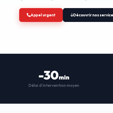
Appel urgent
Découvrir nos servic
-30
min
Délai d'intervention moyen