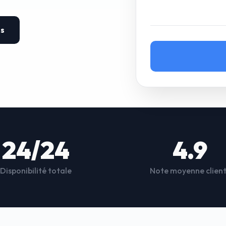
es
24/24
4.9
Disponibilité totale
Note moyenne clien