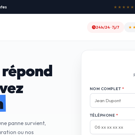
utes
★★
24h/24 · 7j/7
 répond
avez
NOM COMPLET
*
n
TÉLÉPHONE
*
une panne survient,
ration ou nos