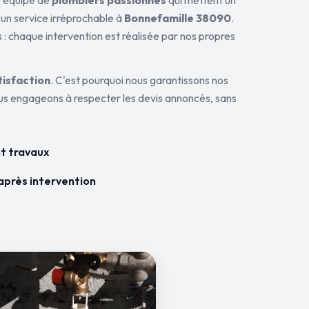
ne équipe de
plombiers passionnés
qui mettent un
 un service irréprochable à
Bonnefamille 38090
.
 : chaque intervention est réalisée par nos propres
tisfaction
. C'est pourquoi nous garantissons nos
ous engageons à respecter les devis annoncés, sans
t travaux
après intervention