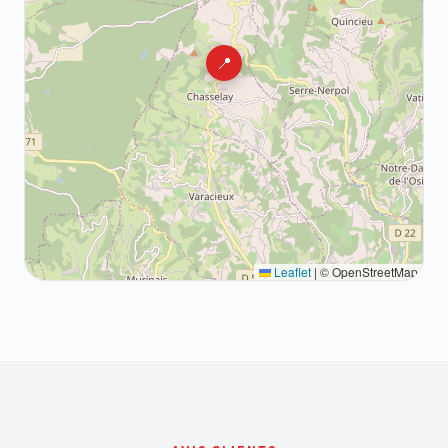
📍
Leaflet
|
© OpenStreetMap