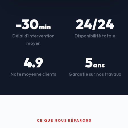
-30
24/24
min
Délai d'intervention
Disponibilité totale
moyen
4.9
5
ans
Note moyenne clients
Garantie sur nos travaux
CE QUE NOUS RÉPARONS