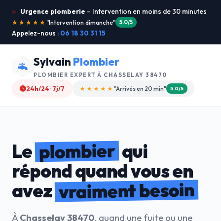
Urgence plomberie
– Intervention en moins de 30 minutes
★★★★★
"Je recommande !"
4.9/5
Appelez-nous :
06 18 30 31 15
Sylvain
Plombier
PLOMBIER EXPERT À
CHASSELAY 38470
24h/24 · 7j/7
★★★★☆
"Devis gratuit"
4.8/5
plombier
Le
qui
répond quand vous en
vraiment besoin
avez
À
Chasselay 38470
, quand une fuite ou une