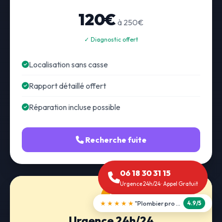
120€
à 250€
✓ Diagnostic offert
Localisation sans casse
Rapport détaillé offert
Réparation incluse possible
Recherche fuite
06 18 30 31 15
Urgence 24h/24 · Appel Gratuit
★★★★★
"Débouchage WC en 30 min"
5.0/5
Urgence 24h/24