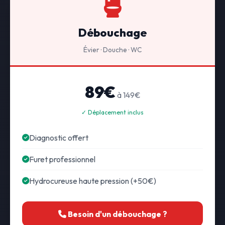
Débouchage
Évier · Douche · WC
89€
à 149€
✓ Déplacement inclus
Diagnostic offert
Furet professionnel
Hydrocureuse haute pression (+50€)
Besoin d'un débouchage ?