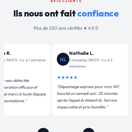
AVIS CLIENTS
Ils nous ont fait
confiance
Plus de 250 avis vérifiés ★ 4.9/5
e L.
Jean-François C.
JF
38470 · il y a 2
Chasselay 38470 · il y a 3
semaines
★★★★★
ress pour mon WC
"Remplacement de mon chauffe-eau en
 soir. 20 minutes
moins de 2h. Équipe très pro, devis
étaient là. Service
conforme, chantier propre. Je
ix honnête."
recommande vivement."