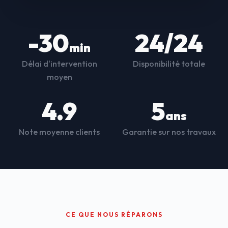
-30
24/24
min
Délai d'intervention
Disponibilité totale
moyen
4.9
5
ans
Note moyenne clients
Garantie sur nos travaux
CE QUE NOUS RÉPARONS