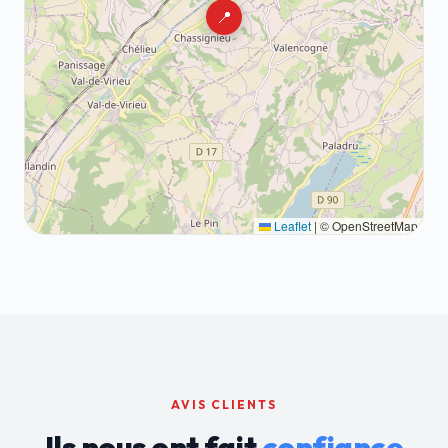
📍
Leaflet
|
© OpenStreetMap
AVIS CLIENTS
Ils nous ont fait
confiance