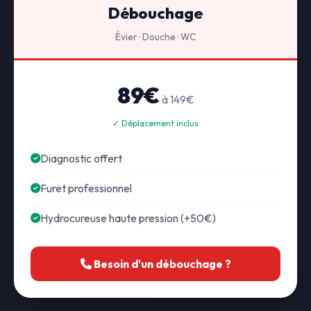
Débouchage
Évier · Douche · WC
89€
à 149€
✓ Déplacement inclus
Diagnostic offert
Furet professionnel
Hydrocureuse haute pression (+50€)
Besoin d'un débouchage ?