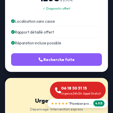
✓ Diagnostic offert
Localisation sans casse
Rapport détaillé offert
Réparation incluse possible
Recherche fuite
06 18 30 31 15
Urgence 24h/24 · Appel Gratuit
Urgence 24h/24
★★★★★
"Débouchage WC en 30 min"
5.0/5
Dépannage · Intervention express