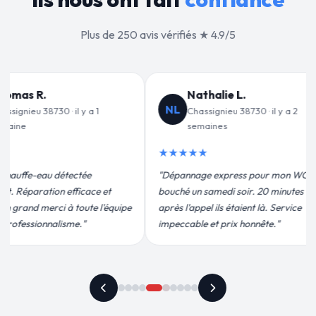
Plus de 250 avis vérifiés ★ 4.9/5
 L.
Jean-François C.
JF
u 38730 · il y a 2
Chassignieu 38730 · il y a 3
semaines
★★★★★
ress pour mon WC
"Remplacement de mon chauffe-eau en
 soir. 20 minutes
moins de 2h. Équipe très pro, devis
étaient là. Service
conforme, chantier propre. Je
ix honnête."
recommande vivement."