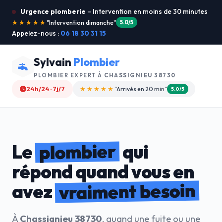
Urgence plomberie
– Intervention en moins de 30 minutes
★★★★★
"Je recommande !"
4.9/5
Appelez-nous :
06 18 30 31 15
Sylvain
Plombier
PLOMBIER EXPERT À
CHASSIGNIEU 38730
24h/24 · 7j/7
★★★★☆
"Devis gratuit"
4.8/5
plombier
Le
qui
répond quand vous en
vraiment besoin
avez
À
Chassignieu 38730
, quand une fuite ou une