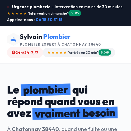
Urgence plomberie
– Intervention en moins de 30 minutes
★★★★★
"Je recommande !"
4.9/5
Appelez-nous :
06 18 30 31 15
Sylvain
Plombier
PLOMBIER EXPERT À
CHATONNAY 38440
24h/24 · 7j/7
★★★★☆
"Devis gratuit"
4.8/5
plombier
Le
qui
répond quand vous en
vraiment besoin
avez
À
Chatonnay 38440
, quand une fuite ou une