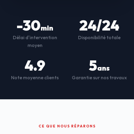
-30
24/24
min
Délai d'intervention
Disponibilité totale
moyen
4.9
5
ans
Note moyenne clients
Garantie sur nos travaux
CE QUE NOUS RÉPARONS