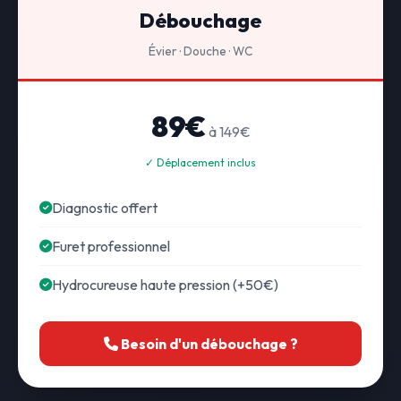
Débouchage
Évier · Douche · WC
89€
à 149€
✓ Déplacement inclus
Diagnostic offert
Furet professionnel
Hydrocureuse haute pression (+50€)
Besoin d'un débouchage ?