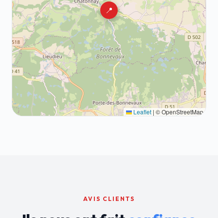
📍
Leaflet
|
© OpenStreetMap
AVIS CLIENTS