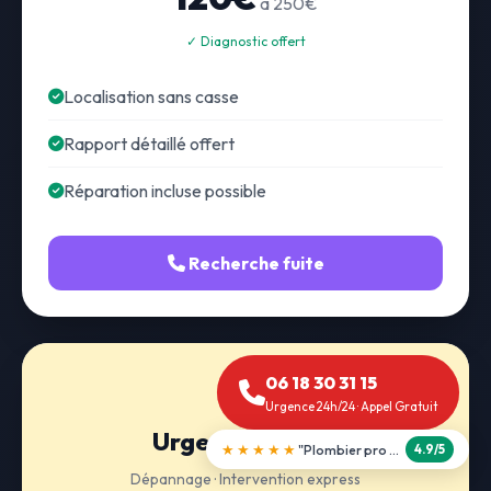
à 250€
✓ Diagnostic offert
Localisation sans casse
Rapport détaillé offert
Réparation incluse possible
Recherche fuite
06 18 30 31 15
Urgence 24h/24 · Appel Gratuit
Urgence 24h/24
★★★★★
"Débouchage WC en 30 min"
5.0/5
Dépannage · Intervention express