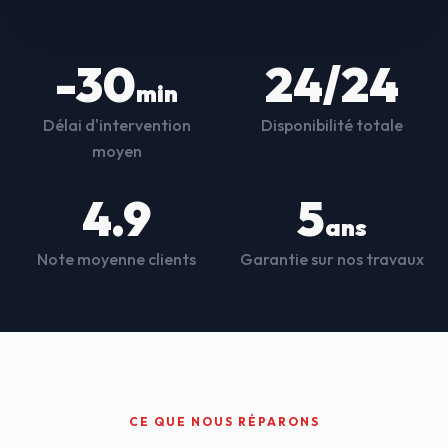
-30
24/24
min
Délai d'intervention
Disponibilité totale
moyen
4.9
5
ans
Note moyenne clients
Garantie sur nos travaux
CE QUE NOUS RÉPARONS