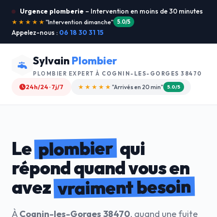
Urgence plomberie
– Intervention en moins de 30 minutes
★★★★★
"Je recommande !"
4.9/5
Appelez-nous :
06 18 30 31 15
Sylvain
Plombier
PLOMBIER EXPERT À
COGNIN-LES-GORGES 38470
24h/24 · 7j/7
★★★★☆
"Devis gratuit"
4.8/5
plombier
Le
qui
répond quand vous en
vraiment besoin
avez
À
Cognin-les-Gorges 38470
, quand une fuite