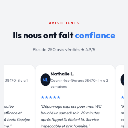
AVIS CLIENTS
Ils nous ont fait
confiance
Plus de 250 avis vérifiés ★ 4.9/5
Jean-François C.
JF
V
s 38470 · il y a 2
Cognin-les-Gorges 38470 · il y a 3
semaines
★★★★★
★
 pour mon WC
"Remplacement de mon chauffe-eau en
"Un
. 20 minutes
moins de 2h. Équipe très pro, devis
pou
t là. Service
conforme, chantier propre. Je
eff
nnête."
recommande vivement."
plu