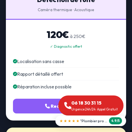
Caméra thermique · Acoustique
120€
à 250€
✓ Diagnostic offert
Localisation sans casse
Rapport détaillé offert
Réparation incluse possible
06 18 30 31 15
Recherche fuite
Urgence 24h/24 · Appel Gratuit
★★★★★
"Débouchage WC en 30 min"
5.0/5