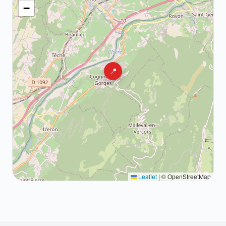
−
📍
Leaflet
|
© OpenStreetMap