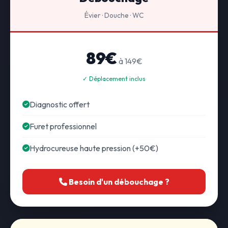
Évier · Douche · WC
89€
à 149€
✓ Déplacement inclus
Diagnostic offert
Furet professionnel
Hydrocureuse haute pression (+50€)
Besoin d'un débouchage ?