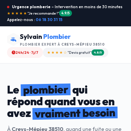
Urgence plomberie
– Intervention en moins de 30 minutes
★★★★★
"Service ultra rapide !"
5.0/5
Appelez-nous :
06 18 30 31 15
Sylvain
Plombier
PLOMBIER EXPERT À
CREYS-MÉPIEU 38510
24h/24 · 7j/7
★★★★☆
"Devis gratuit"
4.8/5
plombier
Le
qui
répond quand vous en
vraiment besoin
avez
À
Creys-Mépieu 38510
, quand une fuite ou une