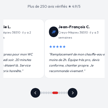
Plus de 250 avis vérifiés ★ 4.9/5
ançois C.
Valérie D.
VD
eu 38510 · il y a 3
Creys-Mépieu 38510 · il y a 1 mois
★★★★★
"Un grand merci à Sylvain Plombier
de mon chauffe-eau en
pour leur intervention rapide et
ipe très pro, devis
efficace. Fuite réparée en 30 min, prix
ier propre. Je
plus qu'honnête !"
ement."