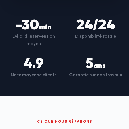
-30
24/24
min
Délai d'intervention
Disponibilité totale
moyen
4.9
5
ans
Note moyenne clients
Garantie sur nos travaux
CE QUE NOUS RÉPARONS