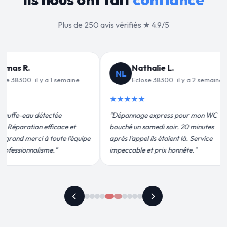
Plus de 250 avis vérifiés ★ 4.9/5
ie L.
Jean-François C.
JF
8300 · il y a 2 semaines
Eclose 38300 · il y a 3 semaines
★★★★★
press pour mon WC
"Remplacement de mon chauffe-eau en
i soir. 20 minutes
moins de 2h. Équipe très pro, devis
 étaient là. Service
conforme, chantier propre. Je
rix honnête."
recommande vivement."