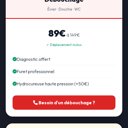
Évier · Douche · WC
89€
à 149€
✓ Déplacement inclus
Diagnostic offert
Furet professionnel
Hydrocureuse haute pression (+50€)
Besoin d'un débouchage ?