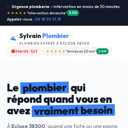
Urgence plomberie
– Intervention en moins de 30 minutes
★★★★★
"Je recommande !"
4.9/5
Appelez-nous :
06 18 30 31 15
Sylvain
Plombier
PLOMBIER EXPERT À
ECLOSE 38300
24h/24 · 7j/7
★★★★☆
"Devis gratuit"
4.8/5
plombier
Le
qui
répond quand vous en
vraiment besoin
avez
À
Eclose 38300
, quand une fuite ou une panne