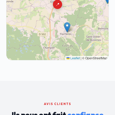
📍
Leaflet
|
© OpenStreetMap
AVIS CLIENTS
Ils nous ont fait
confiance