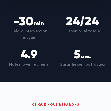
-30
24/24
min
Délai d'intervention
Disponibilité totale
moyen
4.9
5
ans
Note moyenne clients
Garantie sur nos travaux
CE QUE NOUS RÉPARONS