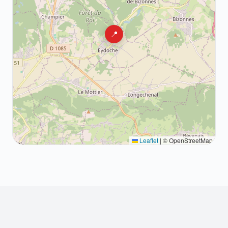
📍
Leaflet
|
© OpenStreetMap