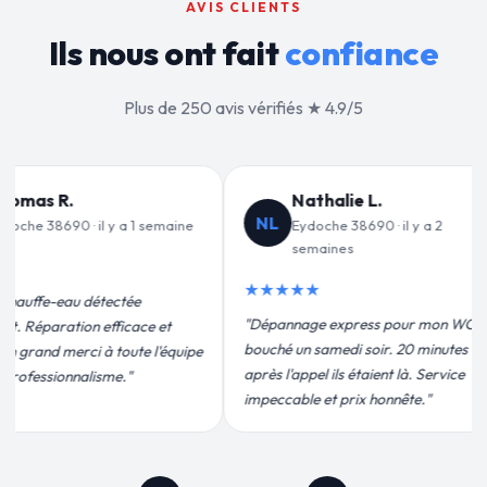
AVIS CLIENTS
Ils nous ont fait
confiance
Plus de 250 avis vérifiés ★ 4.9/5
alie L.
Jean-François C.
JF
e 38690 · il y a 2
Eydoche 38690 · il y a 3
nes
semaines
★★★★★
express pour mon WC
"Remplacement de mon chauffe-eau en
medi soir. 20 minutes
moins de 2h. Équipe très pro, devis
ils étaient là. Service
conforme, chantier propre. Je
t prix honnête."
recommande vivement."