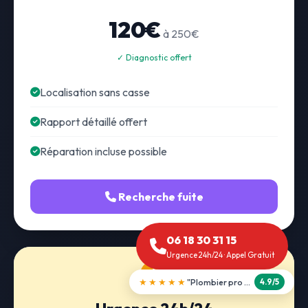
120€
à 250€
✓ Diagnostic offert
Localisation sans casse
Rapport détaillé offert
Réparation incluse possible
Recherche fuite
06 18 30 31 15
Urgence 24h/24 · Appel Gratuit
★★★★★
"Débouchage WC en 30 min"
5.0/5