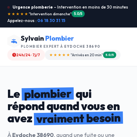
Urgence plomberie
– Intervention en moins de 30 minutes
★★★★★
"Je recommande !"
4.9/5
Appelez-nous :
06 18 30 31 15
Sylvain
Plombier
PLOMBIER EXPERT À
EYDOCHE 38690
24h/24 · 7j/7
★★★★☆
"Devis gratuit"
4.8/5
plombier
Le
qui
répond quand vous en
vraiment besoin
avez
À
Eydoche 38690
, quand une fuite ou une