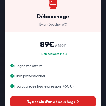
Débouchage
Évier · Douche · WC
89€
à 149€
✓ Déplacement inclus
Diagnostic offert
Furet professionnel
Hydrocureuse haute pression (+50€)
Besoin d'un débouchage ?