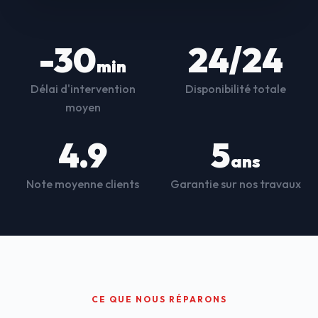
-30
24/24
min
Délai d'intervention
Disponibilité totale
moyen
4.9
5
ans
Note moyenne clients
Garantie sur nos travaux
CE QUE NOUS RÉPARONS