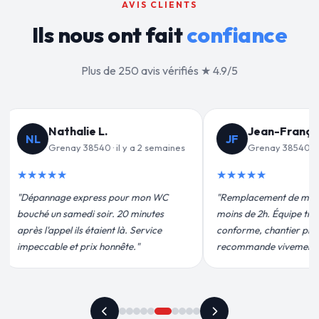
AVIS CLIENTS
Ils nous ont fait
confiance
Plus de 250 avis vérifiés ★ 4.9/5
Jean-François C.
Valérie D.
F
VD
Grenay 38540 · il y a 3 semaines
Grenay 38540 · il y a 1 moi
★★★
★★★★★
placement de mon chauffe-eau en
"Un grand merci à Sylvain Plomb
 de 2h. Équipe très pro, devis
pour leur intervention rapide et
orme, chantier propre. Je
efficace. Fuite réparée en 30 min
mmande vivement."
plus qu'honnête !"