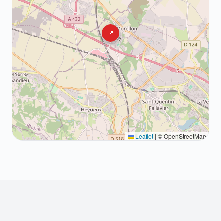
📍
Leaflet
|
© OpenStreetMap