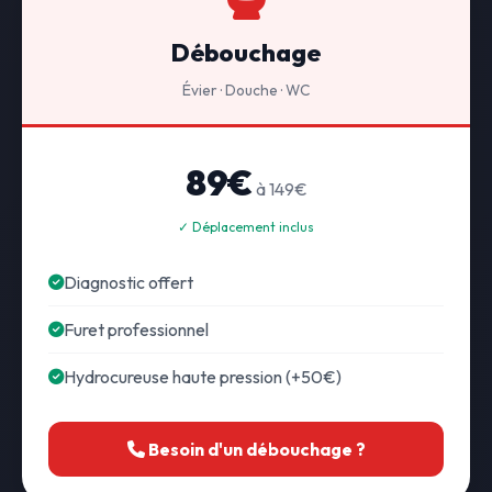
Débouchage
Évier · Douche · WC
89€
à 149€
✓ Déplacement inclus
Diagnostic offert
Furet professionnel
Hydrocureuse haute pression (+50€)
Besoin d'un débouchage ?