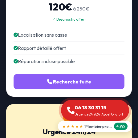
120€
à 250€
✓ Diagnostic offert
Localisation sans casse
Rapport détaillé offert
Réparation incluse possible
Recherche fuite
06 18 30 31 15
Urgence 24h/24 · Appel Gratuit
★★★★★
"Débouchage WC en 30 min"
5.0/5
Urgence 24h/24