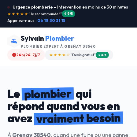
Urgence plomberie
– Intervention en moins de 30 minutes
★★★★★
"Service ultra rapide !"
5.0/5
Appelez-nous :
06 18 30 31 15
Sylvain
Plombier
PLOMBIER EXPERT À
GRENAY 38540
24h/24 · 7j/7
★★★★☆
"Devis gratuit"
4.8/5
plombier
Le
qui
répond quand vous en
vraiment besoin
avez
À
Grenay 38540
, quand une fuite ou une panne