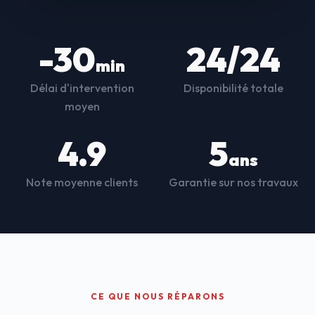
-30
24/24
min
Délai d'intervention
Disponibilité totale
moyen
4.9
5
ans
Note moyenne clients
Garantie sur nos travaux
CE QUE NOUS RÉPARONS