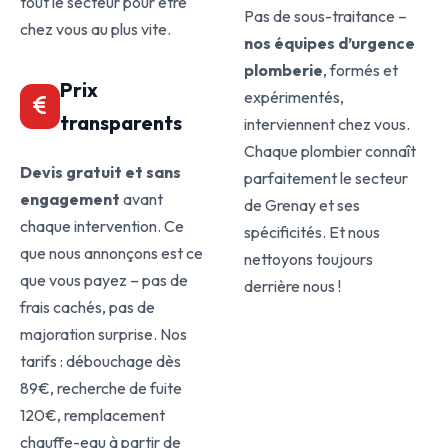
tout le secteur pour être
Pas de sous-traitance –
chez vous au plus vite.
nos équipes d’urgence
plomberie
, formés et
Prix
expérimentés,
transparents
interviennent chez vous.
Chaque plombier connaît
Devis gratuit et sans
parfaitement le secteur
engagement
avant
de Grenay et ses
chaque intervention. Ce
spécificités. Et nous
que nous annonçons est ce
nettoyons toujours
que vous payez – pas de
derrière nous !
frais cachés, pas de
majoration surprise. Nos
tarifs : débouchage dès
89€, recherche de fuite
120€, remplacement
chauffe-eau à partir de