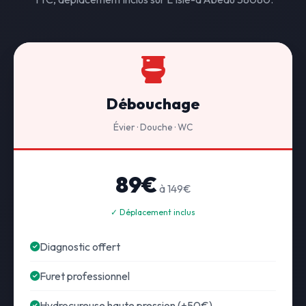
Débouchage
Évier · Douche · WC
89€
à 149€
✓ Déplacement inclus
Diagnostic offert
Furet professionnel
Hydrocureuse haute pression (+50€)