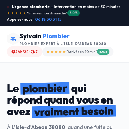
Urgence plomberie
– Intervention en moins de 30 minutes
★★★★★
"Service ultra rapide !"
5.0/5
Appelez-nous :
06 18 30 31 15
Sylvain
Plombier
PLOMBIER EXPERT À
L'ISLE-D'ABEAU 38080
24h/24 · 7j/7
★★★★☆
"Devis gratuit"
4.8/5
plombier
Le
qui
répond quand vous en
vraiment besoin
avez
À
L'Isle-d'Abeau 38080
, quand une fuite ou