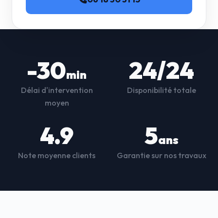
-30
24/24
min
Délai d'intervention
Disponibilité totale
moyen
4.9
5
ans
Note moyenne clients
Garantie sur nos travaux