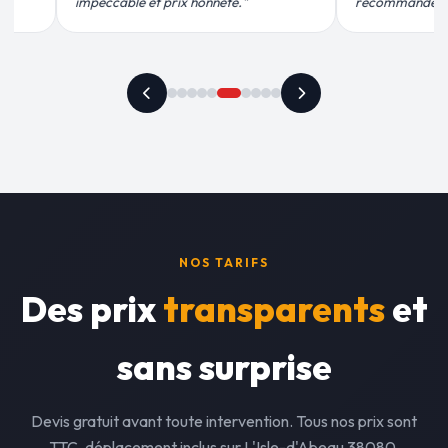
nde vivement."
plus qu'honnête !"
NOS TARIFS
Des prix
transparents
et
sans surprise
Devis gratuit avant toute intervention. Tous nos prix sont
TTC, déplacement inclus sur L'Isle-d'Abeau 38080.