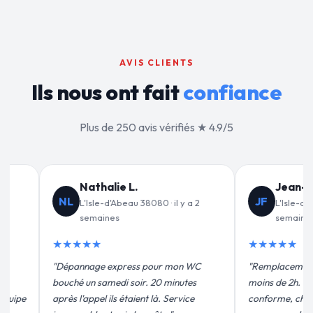
AVIS CLIENTS
Ils nous ont fait
confiance
Plus de 250 avis vérifiés ★ 4.9/5
an-François C.
Valérie D.
VD
sle-d'Abeau 38080 · il y a 3
L'Isle-d'Abeau 38080 · il y a 1
maines
mois
★
★★★★★
ement de mon chauffe-eau en
"Un grand merci à Sylvain Plombier
2h. Équipe très pro, devis
pour leur intervention rapide et
, chantier propre. Je
efficace. Fuite réparée en 30 min, pri