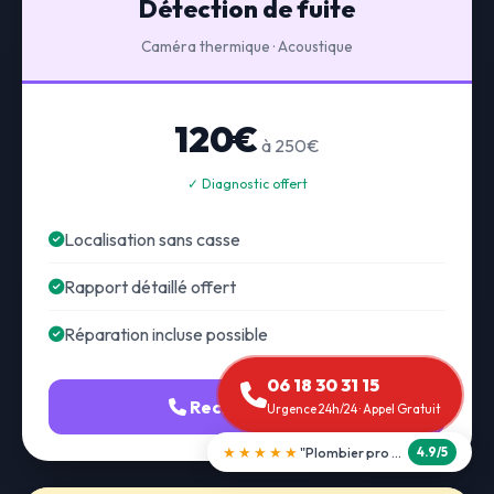
Détection de fuite
Caméra thermique · Acoustique
120€
à 250€
✓ Diagnostic offert
Localisation sans casse
Rapport détaillé offert
Réparation incluse possible
06 18 30 31 15
Recherche fuite
Urgence 24h/24 · Appel Gratuit
★★★★★
"Débouchage WC en 30 min"
5.0/5