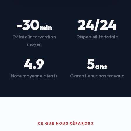
-30
24/24
min
Délai d'intervention
Disponibilité totale
moyen
4.9
5
ans
Note moyenne clients
Garantie sur nos travaux
CE QUE NOUS RÉPARONS