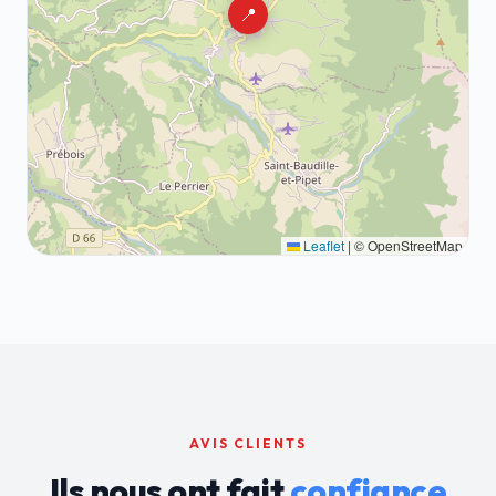
📍
Leaflet
|
© OpenStreetMap
AVIS CLIENTS
Ils nous ont fait
confiance