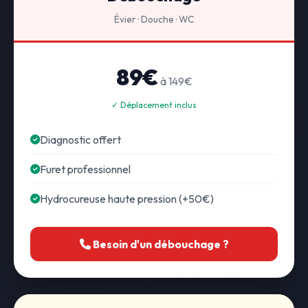
Évier · Douche · WC
89€
à 149€
✓ Déplacement inclus
Diagnostic offert
Furet professionnel
Hydrocureuse haute pression (+50€)
Besoin d'un débouchage ?