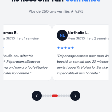
Plus de 250 avis vérifiés ★ 4.9/5
alie L.
Jean-François C.
JF
38710 · il y a 2 semaines
Mens 38710 · il y a 3 semaines
★★★★★
 express pour mon WC
"Remplacement de mon chauffe-eau en
medi soir. 20 minutes
moins de 2h. Équipe très pro, devis
ils étaient là. Service
conforme, chantier propre. Je
t prix honnête."
recommande vivement."