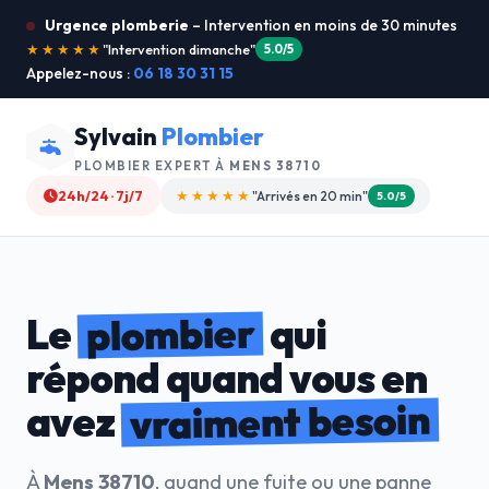
Urgence plomberie
– Intervention en moins de 30 minutes
★★★★★
"Je recommande !"
4.9/5
Appelez-nous :
06 18 30 31 15
Sylvain
Plombier
PLOMBIER EXPERT À
MENS 38710
24h/24 · 7j/7
★★★★☆
"Devis gratuit"
4.8/5
plombier
Le
qui
répond quand vous en
vraiment besoin
avez
À
Mens 38710
, quand une fuite ou une panne