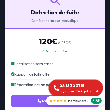
Détection de fuite
Caméra thermique · Acoustique
120€
à 250€
✓ Diagnostic offert
Localisation sans casse
Rapport détaillé offert
Réparation incluse possible
06 18 30 31 15
Urgence 24h/24 · Appel Gratuit
Recherche fuite
★★★★★
"Débouchage WC en 30 min"
5.0/5