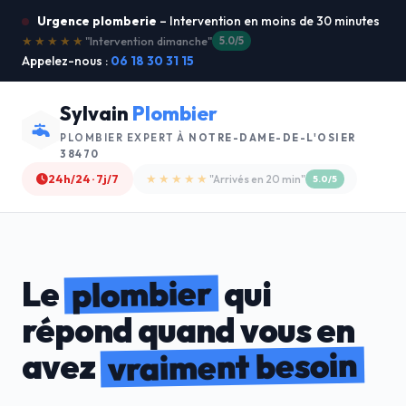
Urgence plomberie
– Intervention en moins de 30 minutes
★★★★★
"Je recommande !"
4.9/5
Appelez-nous :
06 18 30 31 15
Sylvain
Plombier
PLOMBIER EXPERT À
NOTRE-DAME-DE-L'OSIER
38470
24h/24 · 7j/7
★★★★☆
"Devis gratuit"
4.8/5
plombier
Le
qui
répond quand vous en
vraiment besoin
avez