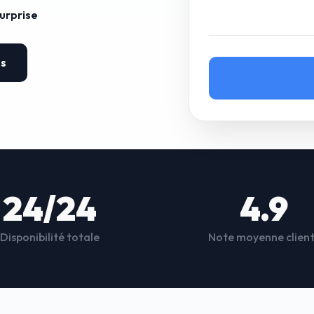
surprise
es
24/24
4.9
Disponibilité totale
Note moyenne clien