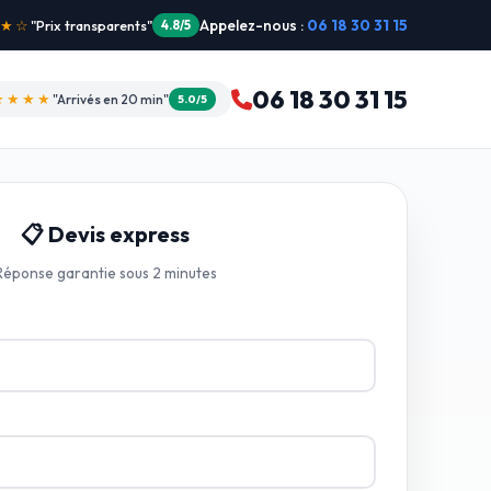
Appelez-nous :
06 18 30 31 15
"Intervention dimanche"
5.0/5
06 18 30 31 15
★★★★
"Arrivés en 20 min"
5.0/5
📋 Devis express
Réponse garantie sous 2 minutes