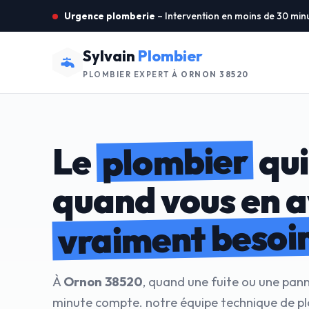
Urgence plomberie
– Intervention en moins de 30 min
Sylvain
Plombier
PLOMBIER EXPERT À
ORNON 38520
plombier
Le
qui
quand vous en 
vraiment besoi
À
Ornon 38520
, quand une fuite ou une pan
minute compte. notre équipe technique de p