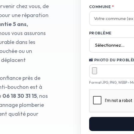
rvenir chez vous, de
COMMUNE
*
 pour une réparation
ntie 5 ans,
nous vous assurons
PROBLÈME
urable dans les
bouchée ou un
 déplacent
📸 PHOTO DU PROBLÈM
onfiance près de
Format JPG, PNG, WEBP - M
nti-bouchon est à
u
06 18 30 31 15
, nos
épannage plomberie
ent qualité pour