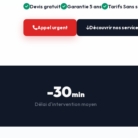
Devis gratuit
Garantie 5 ans
Tarifs Sans 
Appel urgent
Découvrir nos servic
-30
min
Délai d'intervention moyen