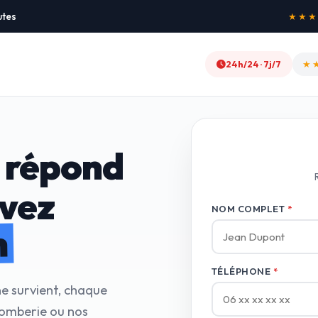
utes
★★★★★
24h/24 · 7j/7
★
 répond
avez
NOM COMPLET
*
n
TÉLÉPHONE
*
ne survient, chaque
lomberie ou nos