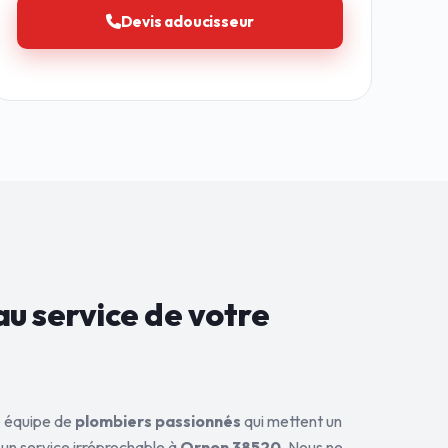
Devis adoucisseur
au service de
votre
ne équipe de
plombiers passionnés
qui mettent un
 un service irréprochable à
Ornon 38520
. Nous ne