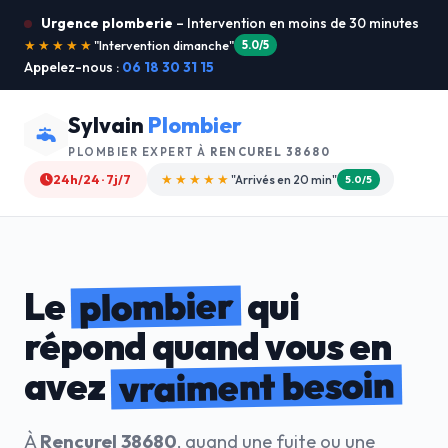
Urgence plomberie
– Intervention en moins de 30 minutes
★★★★★
"Je recommande !"
4.9/5
Appelez-nous :
06 18 30 31 15
Sylvain
Plombier
PLOMBIER EXPERT À
RENCUREL 38680
24h/24 · 7j/7
★★★★☆
"Devis gratuit"
4.8/5
plombier
Le
qui
répond quand vous en
vraiment besoin
avez
À
Rencurel 38680
, quand une fuite ou une