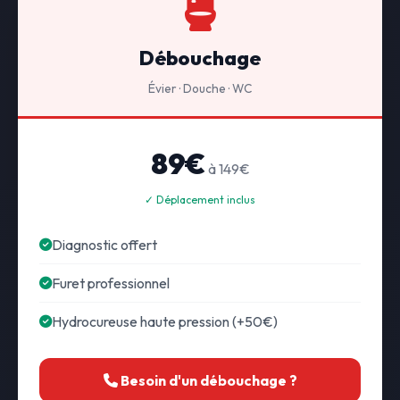
Débouchage
Évier · Douche · WC
89€
à 149€
✓ Déplacement inclus
Diagnostic offert
Furet professionnel
Hydrocureuse haute pression (+50€)
Besoin d'un débouchage ?