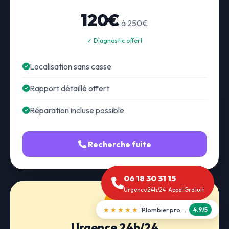
120€
à 250€
✓ Diagnostic offert
Localisation sans casse
Rapport détaillé offert
Réparation incluse possible
Recherche fuite
06 18 30 31 15
Urgence 24h/24 · Appel Gratuit
★★★★★
"Débouchage WC en 30 min"
5.0/5
Urgence 24h/24