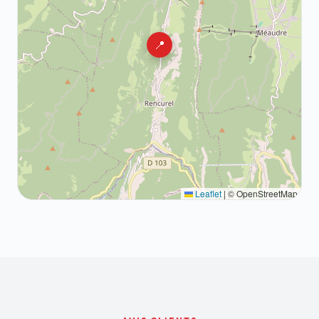
📍
Leaflet
|
© OpenStreetMap