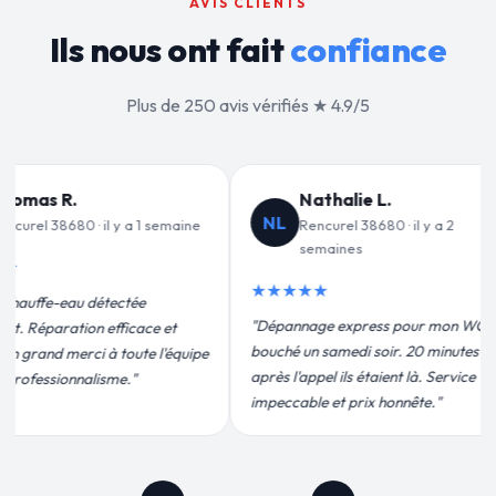
AVIS CLIENTS
Ils nous ont fait
confiance
Plus de 250 avis vérifiés ★ 4.9/5
 L.
Jean-François C.
JF
80 · il y a 2
Rencurel 38680 · il y a 3
semaines
★★★★★
ess pour mon WC
"Remplacement de mon chauffe-eau en
soir. 20 minutes
moins de 2h. Équipe très pro, devis
aient là. Service
conforme, chantier propre. Je
 honnête."
recommande vivement."