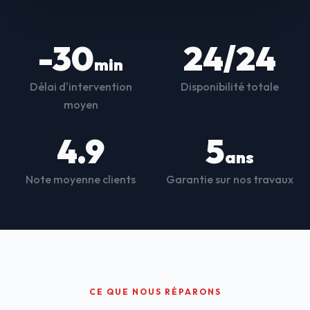
-30
24/24
min
Délai d'intervention
Disponibilité totale
moyen
4.9
5
ans
Note moyenne clients
Garantie sur nos travaux
CE QUE NOUS RÉPARONS