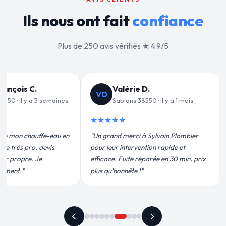
Ils nous ont fait
confiance
Plus de 250 avis vérifiés ★ 4.9/5
Mickaël L.
ML
· il y a 1 mois
Sablons 38550 · il y a 2 semaines
★★★★★
ylvain Plombier
"Très satisfait du dépannage de ma
"F
n rapide et
chasse d'eau. Technicien ponctuel,
In
ée en 30 min, prix
sympathique et compétent. Je les garde
ré
en contact."
co