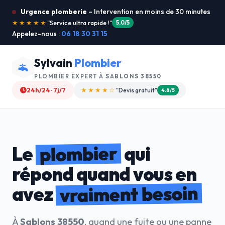
Urgence plomberie
– Intervention en moins de 30 minutes
★★★★★
"Plombier professionnel"
4.9/5
Appelez-nous :
06 18 30 31 15
Sylvain
Plombier
PLOMBIER EXPERT À
SABLONS 38550
24h/24 · 7j/7
★★★★★
"Service dimanche"
5.0/5
plombier
Le
qui
répond quand vous en
vraiment besoin
avez
À
Sablons 38550
, quand une fuite ou une panne