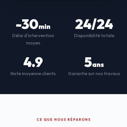
-30
24/24
min
Délai d'intervention
Disponibilité totale
moyen
4.9
5
ans
Note moyenne clients
Garantie sur nos travaux
CE QUE NOUS RÉPARONS