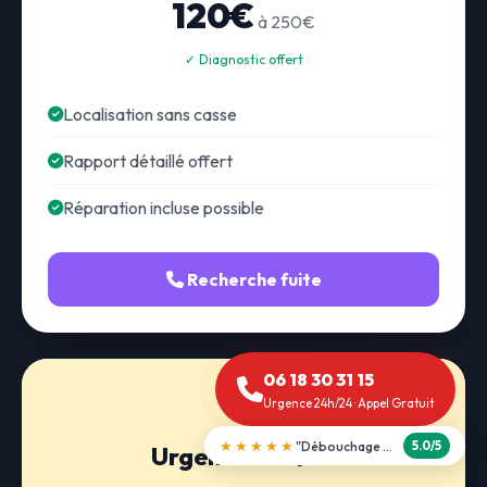
120€
à 250€
✓ Diagnostic offert
Localisation sans casse
Rapport détaillé offert
Réparation incluse possible
Recherche fuite
06 18 30 31 15
Urgence 24h/24 · Appel Gratuit
★★★★★
"Débouchage WC en 30 min"
5.0/5
Urgence 24h/24