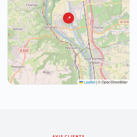
📍
Leaflet
|
© OpenStreetMap
AVIS CLIENTS