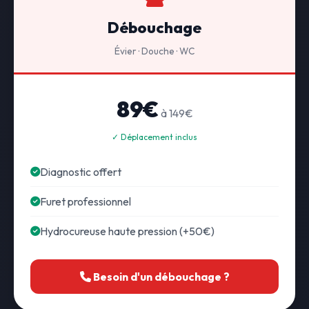
Débouchage
Évier · Douche · WC
89€
à 149€
✓ Déplacement inclus
Diagnostic offert
Furet professionnel
Hydrocureuse haute pression (+50€)
Besoin d'un débouchage ?