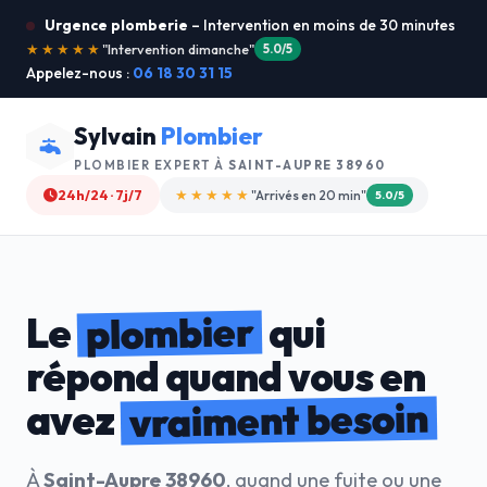
Urgence plomberie
– Intervention en moins de 30 minutes
★★★★★
"Service ultra rapide !"
5.0/5
Appelez-nous :
06 18 30 31 15
Sylvain
Plombier
PLOMBIER EXPERT À
SAINT-AUPRE 38960
24h/24 · 7j/7
★★★★☆
"Devis gratuit"
4.8/5
plombier
Le
qui
répond quand vous en
vraiment besoin
avez
À
Saint-Aupre 38960
, quand une fuite ou une