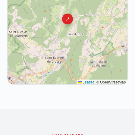
📍
Leaflet
|
© OpenStreetMap