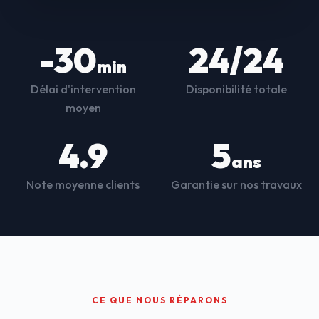
-30
24/24
min
Délai d'intervention
Disponibilité totale
moyen
4.9
5
ans
Note moyenne clients
Garantie sur nos travaux
CE QUE NOUS RÉPARONS