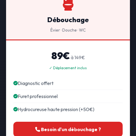
Débouchage
Évier · Douche · WC
89€
à 149€
✓ Déplacement inclus
Diagnostic offert
Furet professionnel
Hydrocureuse haute pression (+50€)
Besoin d'un débouchage ?