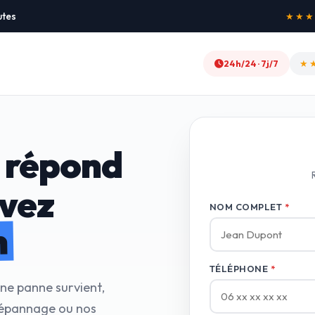
utes
★★★★★
24h/24 · 7j/7
★
 répond
avez
NOM COMPLET
*
n
TÉLÉPHONE
*
une panne survient,
dépannage ou nos