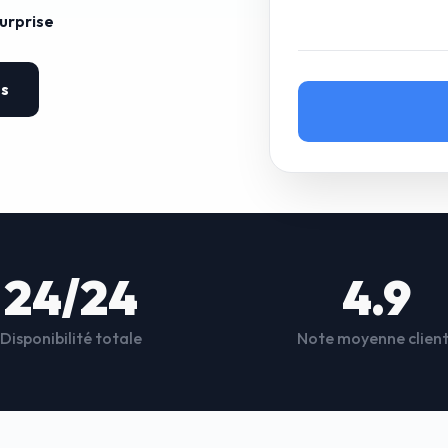
surprise
es
24/24
4.9
Disponibilité totale
Note moyenne clien