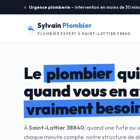
Urgence plomberie
– Intervention en moins de 30 min
Sylvain
Plombier
PLOMBIER EXPERT À
SAINT-LATTIER 38840
plombier
Le
qui
quand vous en 
vraiment besoi
À
Saint-Lattier 38840
, quand une fuite ou 
chaque minute compte. notre structure de 