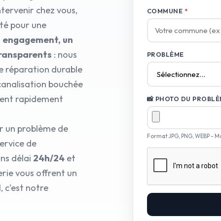
ntervenir chez vous,
COMMUNE
*
pté pour une
ns engagement, un
transparents
: nous
PROBLÈME
e réparation durable
 canalisation bouchée
cent rapidement
📸 PHOTO DU PROBLÈM
ur un problème de
Format JPG, PNG, WEBP - M
ervice de
ns délai
24h/24
et
rie vous offrent un
 c'est notre