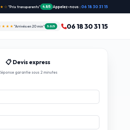
Appelez-nous :
06 18 30 31 15
"Intervention dimanche"
5.0/5
06 18 30 31 15
★★★★
"Arrivés en 20 min"
5.0/5
📋 Devis express
Réponse garantie sous 2 minutes