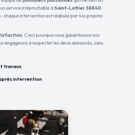
ne équipe de
plombiers passionnés
qui mettent un
 un service irréprochable à
Saint-Lattier 38840
.
 : chaque intervention est réalisée par nos propres
tisfaction
. C'est pourquoi nous garantissons nos
ous engageons à respecter les devis annoncés, sans
t travaux
après intervention