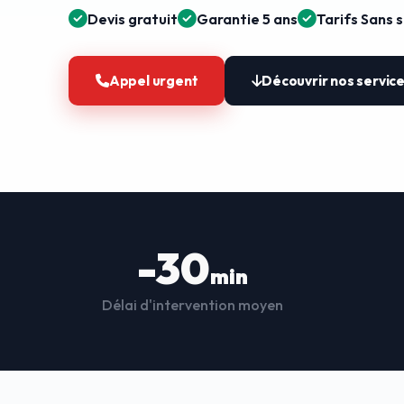
Devis gratuit
Garantie 5 ans
Tarifs Sans 
Appel urgent
Découvrir nos servic
-30
min
Délai d'intervention moyen