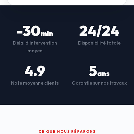
-30
24/24
min
Délai d'intervention
Disponibilité totale
moyen
4.9
5
ans
Note moyenne clients
Garantie sur nos travaux
CE QUE NOUS RÉPARONS