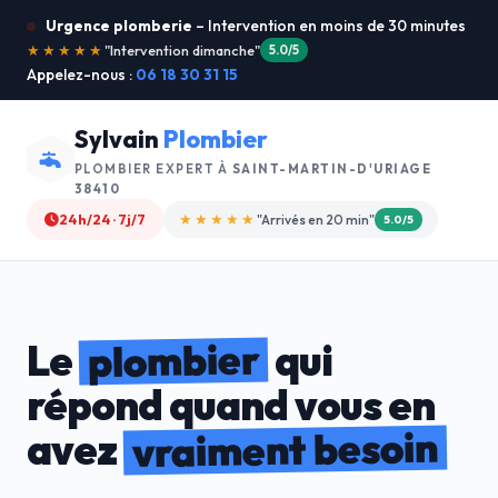
Urgence plomberie
– Intervention en moins de 30 minutes
★★★★★
"Service ultra rapide !"
5.0/5
Appelez-nous :
06 18 30 31 15
Sylvain
Plombier
PLOMBIER EXPERT À
SAINT-MARTIN-D'URIAGE
38410
24h/24 · 7j/7
★★★★☆
"Devis gratuit"
4.8/5
plombier
Le
qui
répond quand vous en
vraiment besoin
avez