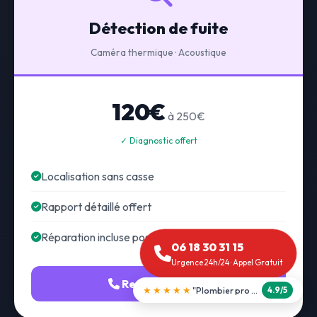
Détection de fuite
Caméra thermique · Acoustique
120€
à 250€
✓ Diagnostic offert
Localisation sans casse
Rapport détaillé offert
Réparation incluse possible
06 18 30 31 15
Urgence 24h/24 · Appel Gratuit
Recherche fuite
★★★★★
"Débouchage WC en 30 min"
5.0/5