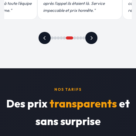
tier propre. Je
efficace. Fuite réparée en 30 min, prix
vement."
plus qu'honnête !"
NOS TARIFS
Des prix
transparents
et
sans surprise