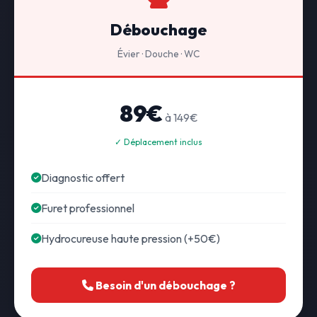
Débouchage
Évier · Douche · WC
89€
à 149€
✓ Déplacement inclus
Diagnostic offert
Furet professionnel
Hydrocureuse haute pression (+50€)
Besoin d'un débouchage ?