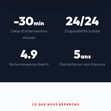
-30
24/24
min
Délai d'intervention
Disponibilité totale
moyen
4.9
5
ans
Note moyenne clients
Garantie sur nos travaux
CE QUE NOUS RÉPARONS