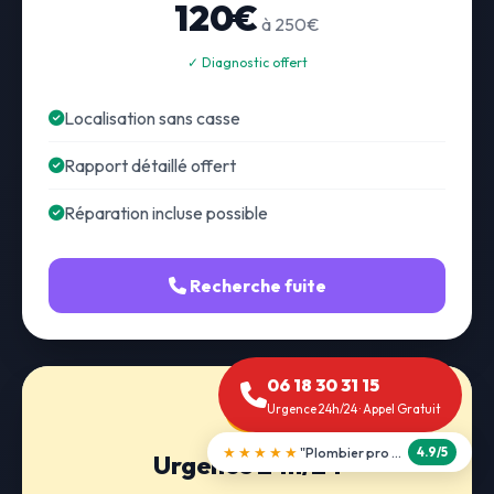
120€
à 250€
✓ Diagnostic offert
Localisation sans casse
Rapport détaillé offert
Réparation incluse possible
Recherche fuite
06 18 30 31 15
Urgence 24h/24 · Appel Gratuit
★★★★★
"Débouchage WC en 30 min"
5.0/5
Urgence 24h/24