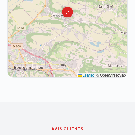
📍
Leaflet
|
© OpenStreetMap
AVIS CLIENTS