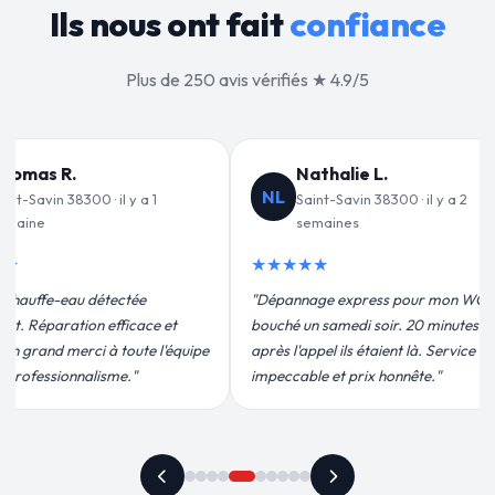
Ils nous ont fait
confiance
Plus de 250 avis vérifiés ★ 4.9/5
lie L.
Jean-François C.
JF
Savin 38300 · il y a 2
Saint-Savin 38300 · il y a 3
nes
semaines
★★★★★
express pour mon WC
"Remplacement de mon chauffe-eau en
medi soir. 20 minutes
moins de 2h. Équipe très pro, devis
ils étaient là. Service
conforme, chantier propre. Je
t prix honnête."
recommande vivement."