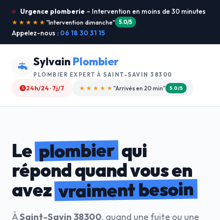
Urgence plomberie
– Intervention en moins de 30 minutes
★★★★★
"Je recommande !"
4.9/5
Appelez-nous :
06 18 30 31 15
Sylvain
Plombier
PLOMBIER EXPERT À
SAINT-SAVIN 38300
24h/24 · 7j/7
★★★★☆
"Devis gratuit"
4.8/5
plombier
Le
qui
répond quand vous en
vraiment besoin
avez
À
Saint-Savin 38300
, quand une fuite ou une