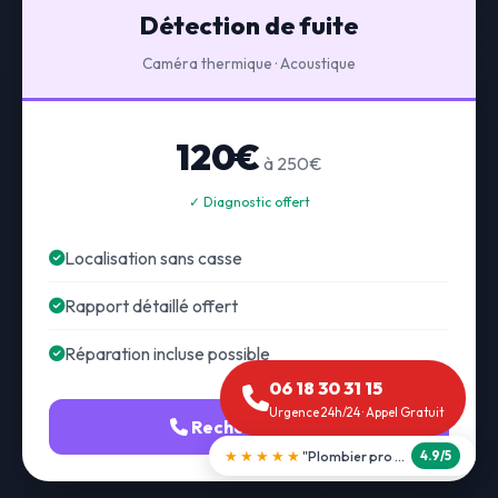
Détection de fuite
Caméra thermique · Acoustique
120€
à 250€
✓ Diagnostic offert
Localisation sans casse
Rapport détaillé offert
Réparation incluse possible
06 18 30 31 15
Urgence 24h/24 · Appel Gratuit
Recherche fuite
★★★★★
"Débouchage WC en 30 min"
5.0/5