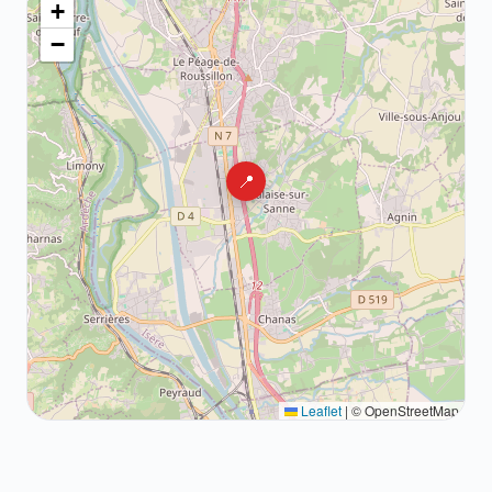
+
−
📍
Leaflet
|
© OpenStreetMap