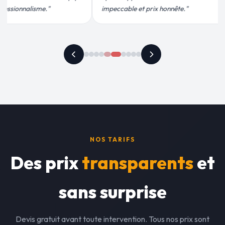
t prix honnête."
recommande vivement."
NOS TARIFS
Des prix
transparents
et
sans surprise
Devis gratuit avant toute intervention. Tous nos prix sont