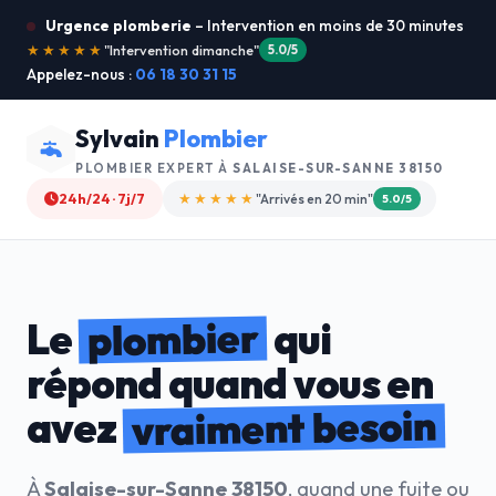
Urgence plomberie
– Intervention en moins de 30 minutes
★★★★★
"Je recommande !"
4.9/5
Appelez-nous :
06 18 30 31 15
Sylvain
Plombier
PLOMBIER EXPERT À
SALAISE-SUR-SANNE 38150
24h/24 · 7j/7
★★★★☆
"Devis gratuit"
4.8/5
plombier
Le
qui
répond quand vous en
vraiment besoin
avez
À
Salaise-sur-Sanne 38150
, quand une fuite ou