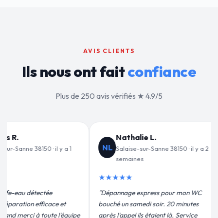
AVIS CLIENTS
Ils nous ont fait
confiance
Plus de 250 avis vérifiés ★ 4.9/5
lie L.
Jean-François C.
JF
-sur-Sanne 38150 · il y a 2
Salaise-sur-Sanne 38150 · il y a 3
es
semaines
★★★★★
express pour mon WC
"Remplacement de mon chauffe-eau en
medi soir. 20 minutes
moins de 2h. Équipe très pro, devis
ils étaient là. Service
conforme, chantier propre. Je