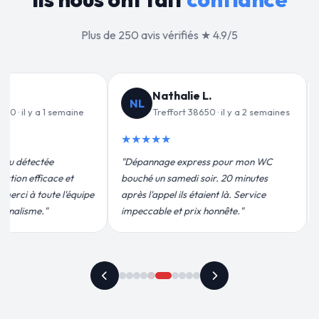
Plus de 250 avis vérifiés ★ 4.9/5
Jean-François C.
JF
· il y a 2 semaines
Treffort 38650 · il y a 3 semaines
★★★★★
★
 pour mon WC
"Remplacement de mon chauffe-eau en
"Un
. 20 minutes
moins de 2h. Équipe très pro, devis
pou
t là. Service
conforme, chantier propre. Je
eff
nnête."
recommande vivement."
plu