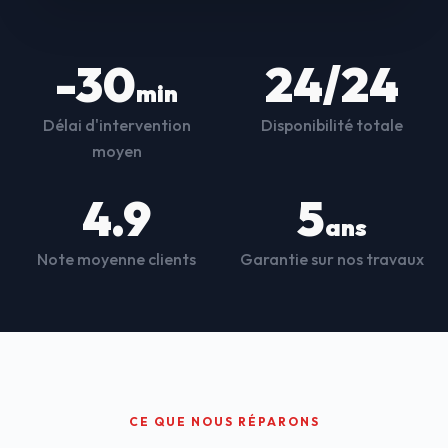
-30
24/24
min
Délai d'intervention
Disponibilité totale
moyen
4.9
5
ans
Note moyenne clients
Garantie sur nos travaux
CE QUE NOUS RÉPARONS