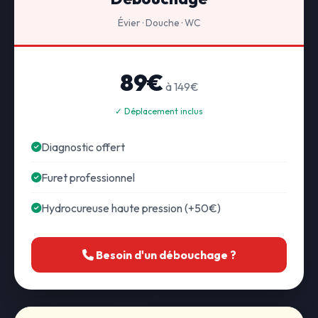
Évier · Douche · WC
89€
à 149€
✓ Déplacement inclus
Diagnostic offert
Furet professionnel
Hydrocureuse haute pression (+50€)
Besoin d'un débouchage ?