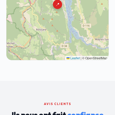
📍
Leaflet
|
© OpenStreetMap
AVIS CLIENTS
Ils nous ont fait
confiance