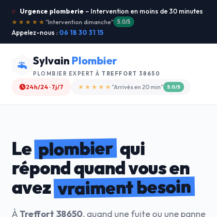
Urgence plomberie
– Intervention en moins de 30 minutes
★★★★★
"Je recommande !"
4.9/5
Appelez-nous :
06 18 30 31 15
Sylvain
Plombier
PLOMBIER EXPERT À
TREFFORT 38650
24h/24 · 7j/7
★★★★☆
"Devis gratuit"
4.8/5
plombier
Le
qui
répond quand vous en
vraiment besoin
avez
À
Treffort 38650
, quand une fuite ou une panne