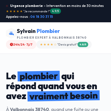
Urgence plomberie
– Intervention en moins de 30 minutes
★★★★★
"Service ultra rapide !"
5.0/5
Appelez-nous :
06 18 30 31 15
Sylvain
Plombier
PLOMBIER EXPERT À
VALBONNAIS 38740
24h/24 · 7j/7
★★★★☆
"Devis gratuit"
4.8/5
plombier
Le
qui
répond quand vous en
vraiment besoin
avez
À
Valbonnais 38740
, quand une fuite ou une