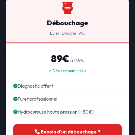
Débouchage
Évier · Douche · WC
89€
à 149€
✓ Déplacement inclus
Diagnostic offert
Furet professionnel
Hydrocureuse haute pression (+50€)
Besoin d'un débouchage ?