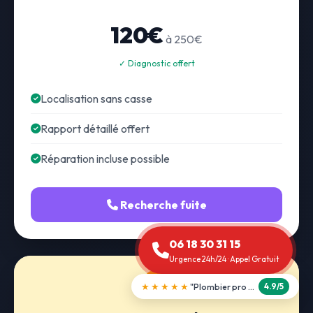
120€
à 250€
✓ Diagnostic offert
Localisation sans casse
Rapport détaillé offert
Réparation incluse possible
Recherche fuite
06 18 30 31 15
Urgence 24h/24 · Appel Gratuit
★★★★★
"Débouchage WC en 30 min"
5.0/5