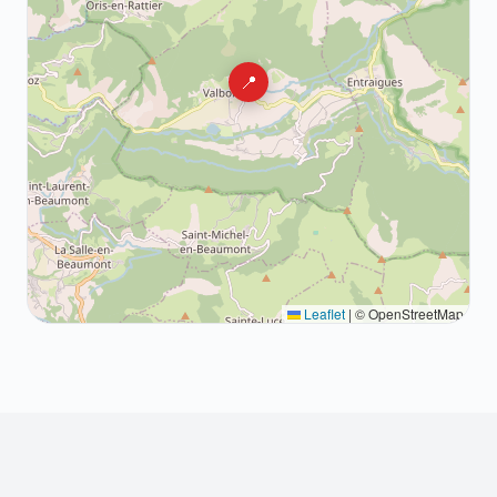
📍
Leaflet
|
© OpenStreetMap