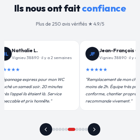
Ils nous ont fait
confiance
Plus de 250 avis vérifiés ★ 4.9/5
-François C.
Valérie D.
VD
u 38890 · il y a 3 semaines
Vignieu 38890 · il y a 1 mois
★★★★★
t de mon chauffe-eau en
"Un grand merci à Sylvain Plombier
quipe très pro, devis
pour leur intervention rapide et
ntier propre. Je
efficace. Fuite réparée en 30 min, prix
vivement."
plus qu'honnête !"