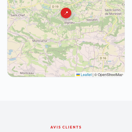
📍
Leaflet
|
© OpenStreetMap
AVIS CLIENTS