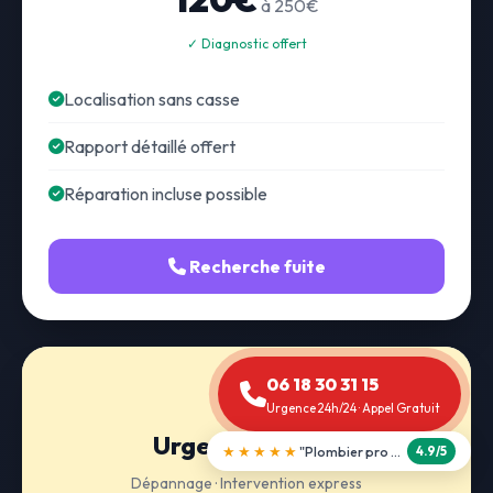
à 250€
✓ Diagnostic offert
Localisation sans casse
Rapport détaillé offert
Réparation incluse possible
Recherche fuite
06 18 30 31 15
Urgence 24h/24 · Appel Gratuit
Urgence 24h/24
★★★★★
"Débouchage WC en 30 min"
5.0/5
Dépannage · Intervention express