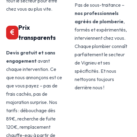
tout le secteur pour être
Pas de sous-traitance –
chez vous au plus vite.
nos professionnels
agréés de plomberie
,
Prix
formés et expérimentés,
transparents
interviennent chez vous.
Chaque plombier connaît
Devis gratuit et sans
parfaitement le secteur
engagement
avant
de Vignieu et ses
chaque intervention. Ce
spécificités. Et nous
que nous annonçons est ce
nettoyons toujours
que vous payez – pas de
derrière nous !
frais cachés, pas de
majoration surprise. Nos
tarifs : débouchage dès
89€, recherche de fuite
120€, remplacement
chauffe-eau à partir de