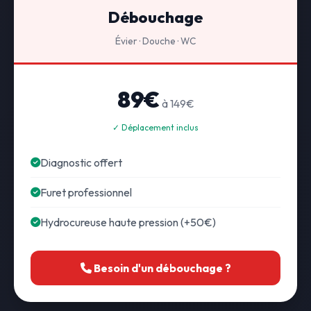
Débouchage
Évier · Douche · WC
89€
à 149€
✓ Déplacement inclus
Diagnostic offert
Furet professionnel
Hydrocureuse haute pression (+50€)
Besoin d'un débouchage ?