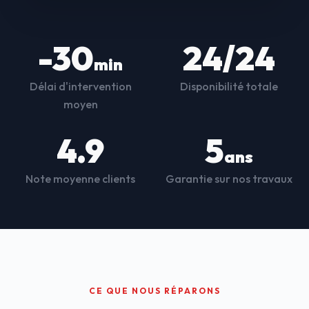
-30
24/24
min
Délai d'intervention
Disponibilité totale
moyen
4.9
5
ans
Note moyenne clients
Garantie sur nos travaux
CE QUE NOUS RÉPARONS