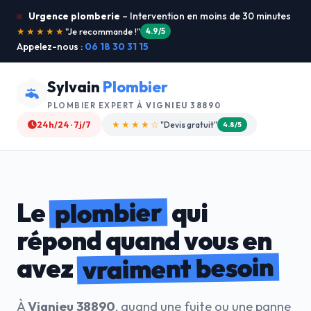
Urgence plomberie
– Intervention en moins de 30 minutes
★★★★★
"Service ultra rapide !"
5.0/5
Appelez-nous :
06 18 30 31 15
Sylvain
Plombier
PLOMBIER EXPERT À
VIGNIEU 38890
24h/24 · 7j/7
★★★★☆
"Devis gratuit"
4.8/5
plombier
Le
qui
répond quand vous en
vraiment besoin
avez
À
Vignieu 38890
, quand une fuite ou une panne