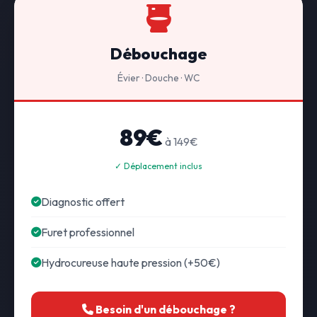
Débouchage
Évier · Douche · WC
89€
à 149€
✓ Déplacement inclus
Diagnostic offert
Furet professionnel
Hydrocureuse haute pression (+50€)
Besoin d'un débouchage ?