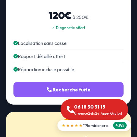
120€
à 250€
✓ Diagnostic offert
Localisation sans casse
Rapport détaillé offert
Réparation incluse possible
Recherche fuite
06 18 30 31 15
Urgence 24h/24 · Appel Gratuit
★★★★★
"Débouchage WC en 30 min"
5.0/5