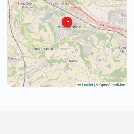
📍
Leaflet
|
© OpenStreetMap