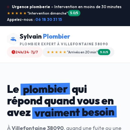
Urgence plomberie
– Intervention en moins de 30 minutes
★★★★★
"Je recommande !"
4.9/5
Appelez-nous :
06 18 30 31 15
Sylvain
Plombier
PLOMBIER EXPERT À
VILLEFONTAINE 38090
24h/24 · 7j/7
★★★★☆
"Devis gratuit"
4.8/5
plombier
Le
qui
répond quand vous en
vraiment besoin
avez
À
Villefontaine 38090
, quand une fuite ou une