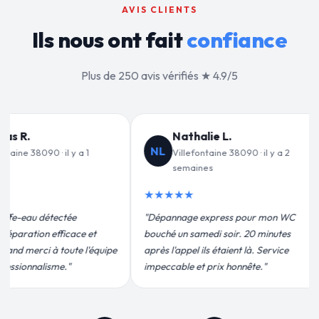
AVIS CLIENTS
Ils nous ont fait
confiance
Plus de 250 avis vérifiés ★ 4.9/5
Jean-François C.
VD
JF
 · il y a 2
Villefontaine 38090 · il y a 3
semaines
★★
★★★★★
"Un g
our mon WC
"Remplacement de mon chauffe-eau en
pour l
20 minutes
moins de 2h. Équipe très pro, devis
effica
là. Service
conforme, chantier propre. Je
plus q
te."
recommande vivement."